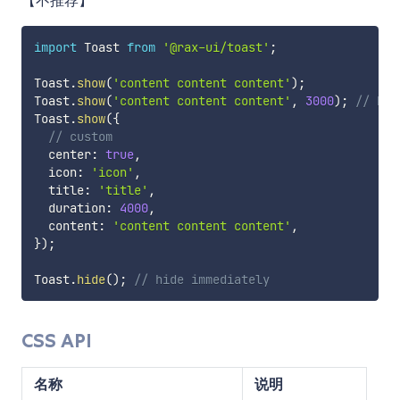
【不推荐】
import
 Toast 
from
'@rax-ui/toast'
;
Toast
.
show
(
'content content content'
)
;
Toast
.
show
(
'content content content'
,
3000
)
;
// hid
Toast
.
show
(
{
// custom
  center
:
true
,
  icon
:
'icon'
,
  title
:
'title'
,
  duration
:
4000
,
  content
:
'content content content'
,
}
)
;
Toast
.
hide
(
)
;
// hide immediately
CSS API
名称
说明