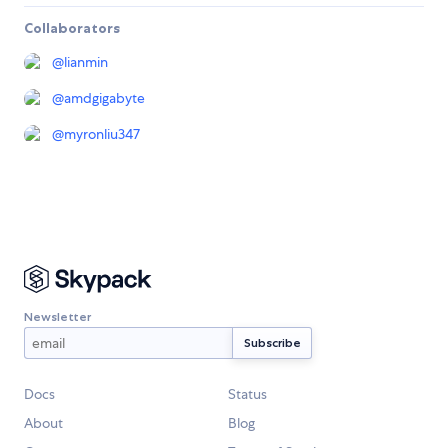
Collaborators
@
lianmin
@
amdgigabyte
@
myronliu347
Newsletter
Docs
Status
About
Blog