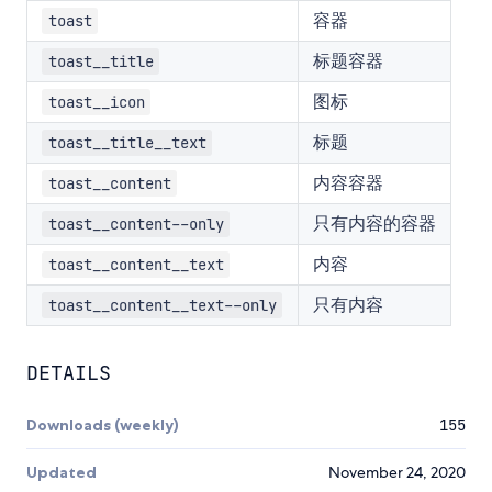
容器
toast
标题容器
toast__title
图标
toast__icon
标题
toast__title__text
内容容器
toast__content
只有内容的容器
toast__content--only
内容
toast__content__text
只有内容
toast__content__text--only
DETAILS
Downloads (weekly)
155
Updated
November 24, 2020