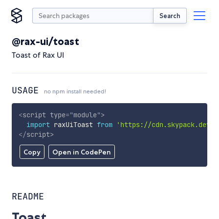
Search
@rax-ui/toast
Toast of Rax UI
USAGE
no npm install needed!
<
script
type
=
"
module
"
>
import
 raxUiToast 
from
'https://cdn.skypack.dev/@
</
script
>
Copy
Open in CodePen
README
Toast