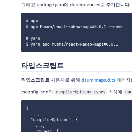
그리고 package.json에 dependencies로 추가합니다.
# npm

$ npm Musma/react-kakao-maps#0.0.1 --save

# yarn

타입스크립트
타입스크립트
사용자를 위해
daum.maps.d.ts
패키지를
tsconfig.json의
속성에
compilerOptions.types
da
{

  ...,

  "compilerOptions": {

    ...,

    "types": [
