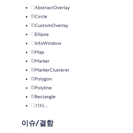
AbstractOverlay
Circle
CustomOverlay
Ellipse
InfoWindow
Map
Marker
MarkerClusterer
Polygon
Polyline
Rectangle
기타...
이슈/결함