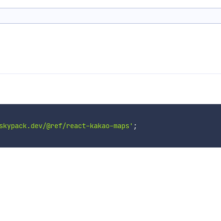
skypack.dev/@ref/react-kakao-maps'
;