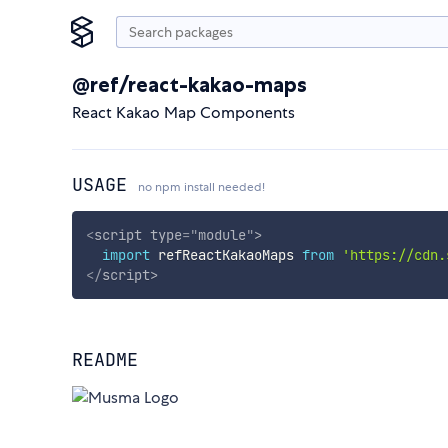
@ref/react-kakao-maps
React Kakao Map Components
USAGE
no npm install needed!
<
script
type
=
"
module
"
>
import
 refReactKakaoMaps 
from
'https://cdn.
</
script
>
README