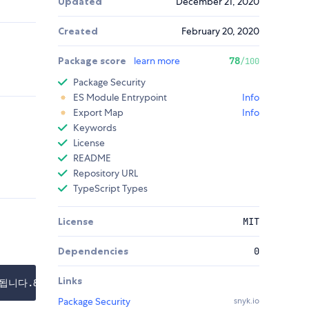
Updated
December 21, 2020
Created
February 20, 2020
Package score
learn more
78
/100
Package Security
ES Module Entrypoint
Info
Export Map
Info
Keywords
License
README
Repository URL
TypeScript Types
License
MIT
Dependencies
0
Links
Package Security
snyk.io