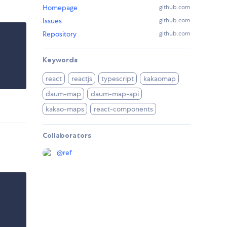
Homepage
github.com
Issues
github.com
Repository
github.com
Keywords
react
reactjs
typescript
kakaomap
daum-map
daum-map-api
kakao-maps
react-components
Collaborators
@
ref