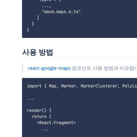
      ...,

      "daum.maps.d.ts"

    ]

  }

사용 방법
react-google-maps
컴포넌트 사용 방법과 비슷합니
import { Map, Marker, MarkerClusterer, Polyli
...

render() {

  return (

    <React.Fragment>

      ...
