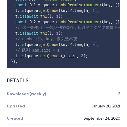
const
 fn1 
=
 queue
.
cachePromise
<
number
>
(
key
,
(
)
=>
  t
.
is
(
queue
.
getQueue
(
key
)
?.
length
,
1
)
;
  t
.
is
(
await
fn1
(
)
,
1
)
;
const
 fn2 
=
 queue
.
cachePromise
<
number
>
(
key
,
(
)
=>
// 这里会使用上一次队列的缓存，所以第二次的结果是上一次
  t
.
is
(
await
fn2
(
)
,
1
)
;
// cache 相同 key, 队列数不变，
  t
.
is
(
queue
.
getQueue
(
key
)
?.
length
,
0
)
;
// 队列 map.size + 1
  t
.
is
(
queue
.
getQueues
(
)
.
size
,
3
)
;
}
)
;
DETAILS
Downloads (weekly)
2
Updated
January 20, 2021
Created
September 24, 2020