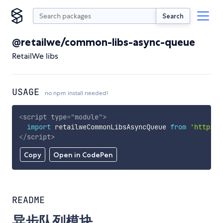
Search
@retailwe/common-libs-async-queue
RetailWe libs
USAGE
no npm install needed!
<
script
type
=
"
module
"
>
import
 retailweCommonLibsAsyncQueue 
from
'https:/
</
script
>
Copy
Open in CodePen
README
异步队列模块