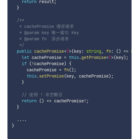
return
 result
;
}
/**

   * cachePromise 缓存请求

   * @param key 唯一索引 Key

   * @param fn  异步请求

   */
public
cachePromise
<
T
>
(
key
:
string
,
fn
:
(
)
=>
Pro
let
 cachePromise 
=
this
.
getPromise
<
T
>
(
key
)
;
if
(
!
cachePromise
)
{
      cachePromise 
=
fn
(
)
;
this
.
setPromise
(
key
,
 cachePromise
)
;
}
// 使用 ! 非空断言
return
(
)
=>
 cachePromise
!
;
}
...
.
}