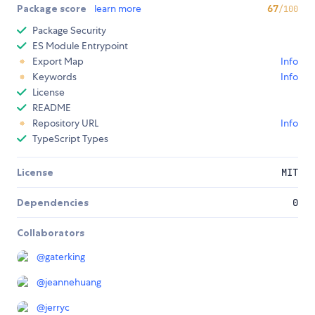
Package score
learn more
67
/100
Package Security
ES Module Entrypoint
Export Map
Info
Keywords
Info
License
README
Repository URL
Info
TypeScript Types
License
MIT
Dependencies
0
Collaborators
@
gaterking
@
jeannehuang
@
jerryc