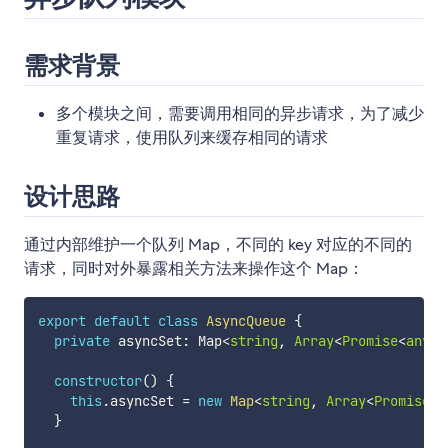
需求背景
多个模块之间，需要调用相同的异步请求，为了减少
重复请求，使用队列来缓存相同的请求
设计思路
通过内部维护一个队列 Map，不同的 key 对应的不同的
请求，同时对外暴露相关方法来操作这个 Map：
export
default
class
AsyncQueue
{
private
 asyncSet
:
 Map
<
string
,
Array
<
Promise
<
any
>>
constructor
(
)
{
this
.
asyncSet 
=
new
Map
<
string
,
Array
<
Promise
<
a
}