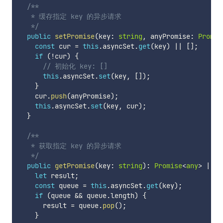
/**

   * 缓存指定 key 的异步请求

   */
public
setPromise
(
key
:
string
,
 anyPromise
:
Promis
const
 cur 
=
this
.
asyncSet
.
get
(
key
)
||
[
]
;
if
(
!
cur
)
{
// 初始化 key: []
this
.
asyncSet
.
set
(
key
,
[
]
)
;
}
    cur
.
push
(
anyPromise
)
;
this
.
asyncSet
.
set
(
key
,
 cur
)
;
}
/**

   * 获取指定 key 的异步请求

   */
public
getPromise
(
key
:
string
)
:
Promise
<
any
>
|
un
let
 result
;
const
 queue 
=
this
.
asyncSet
.
get
(
key
)
;
if
(
queue 
&&
 queue
.
length
)
{
      result 
=
 queue
.
pop
(
)
;
}