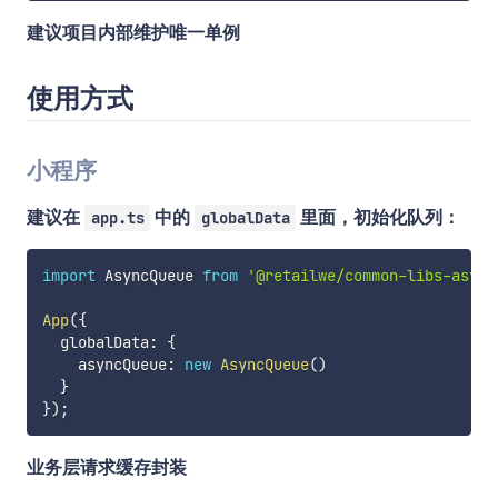
建议项目内部维护唯一单例
使用方式
小程序
建议在
中的
里面，初始化队列：
app.ts
globalData
import
 AsyncQueue 
from
'@retailwe/common-libs-async
App
(
{
  globalData
:
{
    asyncQueue
:
new
AsyncQueue
(
)
}
}
)
;
业务层请求缓存封装