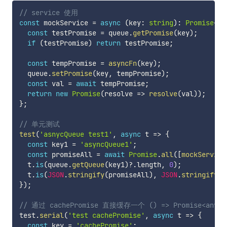
// service 使用
const
 mockService 
=
async
(
key
:
string
)
:
Promise
<
an
const
 testPromise 
=
 queue
.
getPromise
(
key
)
;
if
(
testPromise
)
return
 testPromise
;
const
 tempPromise 
=
asyncFn
(
key
)
;
  queue
.
setPromise
(
key
,
 tempPromise
)
;
const
 val 
=
await
 tempPromise
;
return
new
Promise
(
resolve 
=>
resolve
(
val
)
)
;
}
;
// 单元测试
test
(
'asnycQueue test1'
,
async
 t 
=>
{
const
 key1 
=
'asyncQueue1'
;
const
 promiseAll 
=
await
Promise
.
all
(
[
mockService
  t
.
is
(
queue
.
getQueue
(
key1
)
?.
length
,
0
)
;
  t
.
is
(
JSON
.
stringify
(
promiseAll
)
,
JSON
.
stringify
(
[
}
)
;
// 通过 cachePromise 直接缓存一个 () => Promise<any>
test
.
serial
(
'test cachePromise'
,
async
 t 
=>
{
const
 key 
=
'cachePromise'
;