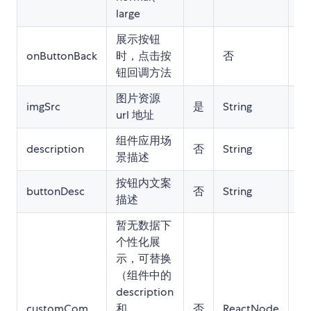
large
展示按钮
onButtonBack
时，点击按
否
fu
钮回调方法
图片资源
imgSrc
是
String
-
url 地址
组件应用场
description
否
String
-
景描述
按钮内文案
buttonDesc
否
String
-
描述
暂无数据下
个性化展
示，可替换
（组件中的
description
customCom
和
否
ReactNode
-