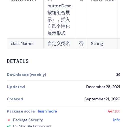
buttonDesc
按钮组合展
示），插入
自己个性化
展示形式
className
自定义类名
否
String
-
DETAILS
Downloads (weekly)
34
Updated
December 28, 2021
Created
September 21, 2020
Package score
learn more
44
/100
Package Security
Info
ES Module Entrypoint