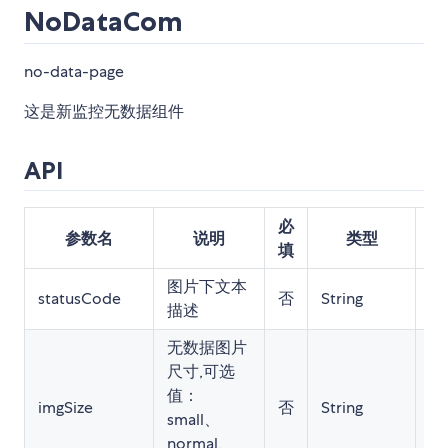
NoDataCom
no-data-page
这是新监控无数据组件
API
必
参数名
说明
类型
填
图片下文本
"
statusCode
否
String
描述
据
无数据图片
尺寸,可选
值：
imgSize
否
String
"n
small、
normal、