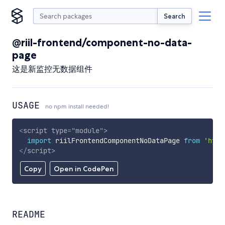
Search
@riil-frontend/component-no-data-
page
这是新监控无数据组件
USAGE
no npm install needed!
<
script
type
=
"
module
"
>
import
 riilFrontendComponentNoDataPage 
from
'http
</
script
>
Copy
Open in CodePen
README