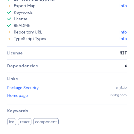
Export Map
Info
Keywords
License
README
Repository URL
Info
TypeScript Types
Info
License
MIT
Dependencies
4
Links
Package Security
snyk.io
Homepage
unpkg.com
Keywords
ice
react
component