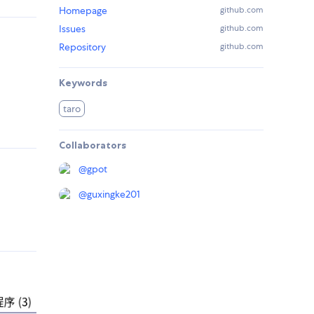
Homepage
github.com
Issues
github.com
Repository
github.com
Keywords
taro
Collaborators
@
gpot
@
guxingke201