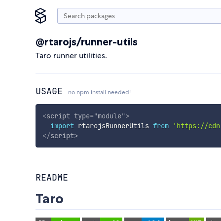
@rtarojs/runner-utils
Taro runner utilities.
USAGE
no npm install needed!
<
script
type
=
"
module
"
>
import
 rtarojsRunnerUtils 
from
'https://cdn
</
script
>
README
Taro