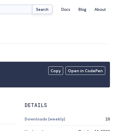
Docs
Blog
About
Search
Copy
Open in CodePen
DETAILS
Downloads (weekly)
10