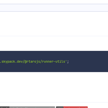
.skypack.dev/@rtarojs/runner-utils'
;