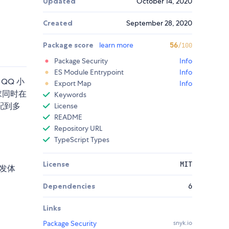
Updated
October 14, 2020
Created
September 28, 2020
Package score
learn more
56
/100
Package Security
Info
ES Module Entrypoint
Info
QQ 小
Export Map
Info
求同时在
Keywords
配到多
License
README
Repository URL
TypeScript Types
License
MIT
开发体
Dependencies
6
Links
Package Security
snyk.io