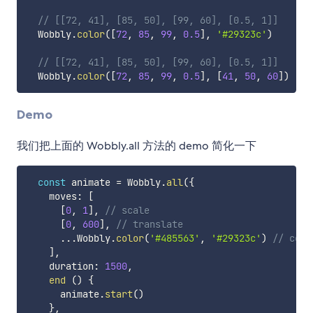
// [[72, 41], [85, 50], [99, 60], [0.5, 1]]
  Wobbly
.
color
(
[
72
,
85
,
99
,
0.5
]
,
'#29323c'
)
// [[72, 41], [85, 50], [99, 60], [0.5, 1]]
  Wobbly
.
color
(
[
72
,
85
,
99
,
0.5
]
,
[
41
,
50
,
60
]
)
Demo
我们把上面的 Wobbly.all 方法的 demo 简化一下
const
 animate 
=
 Wobbly
.
all
(
{
    moves
:
[
[
0
,
1
]
,
// scale
[
0
,
600
]
,
// translate
...
Wobbly
.
color
(
'#485563'
,
'#29323c'
)
// colo
]
,
    duration
:
1500
,
end
(
)
{
      animate
.
start
(
)
}
,