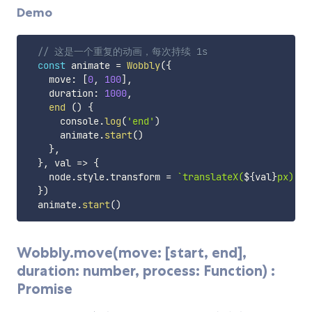
Demo
// 这是一个重复的动画，每次持续 1s
const
 animate 
=
Wobbly
(
{
    move
:
[
0
,
100
]
,
    duration
:
1000
,
end
(
)
{
      console
.
log
(
'end'
)
      animate
.
start
(
)
}
,
}
,
val
=>
{
    node
.
style
.
transform 
=
`
translateX(
${
val
}
px)
`
}
)
  animate
.
start
(
)
Wobbly.move(move: [start, end],
duration: number, process: Function) :
Promise