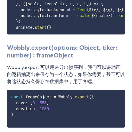
}
,
(
[
scale
,
 translate
,
 r
,
 g
,
 b
]
)
=>
{
    node
.
style
.
background 
=
`
rgb(
${
r
}
, 
${
g
}
, 
${
b
}
)
`
    node
.
style
.
transform 
=
`
scale(
${
scale
}
) transla
}
)
  animate
.
start
(
)
Wobbly.export(options: Object, tiker:
number) : frameObject
Wobbly.export 可以用来导出帧序列，我们可以讲动画
的逻辑抽离出来保存为一个状态，如果你需要，甚至可以
将这状态持久保存在数据库中，用于各端。
const
 frameObject 
=
 Wobbly
.
export
(
{
  move
:
[
0
,
356
]
,
  duration
:
1000
,
}
)