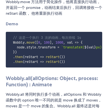
Wobbly.move 方法用于简化操作，他将直接执行动画，
并返回一个 promise，动画结束后执行，回调将接收一个
reStart 函数， 他将重新执行动画
Demo
// 这是一个执行 3 次的动画，每次持续 1s
  Wobbly
.
move
(
[
0
,
100
]
,
1000
,
val
=>
{
    node
.
style
.
transform 
=
`
translateX(
${
val
}
px)
`
}
)
.
then
(
reStart
=>
reStart
(
)
)
.
then
(
reStart
=>
reStart
(
)
)
Wobbly.all(allOptions: Object, process:
Function) : Animate
Wobbly.all 将同时执行多个动画，allOptions 和 Wobbly
函数中的 option 唯一不同的就是 move 换成了 moves，
moves 是一个 move 的集合。Wobbly.all 最终还是对每