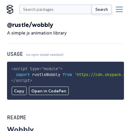
Search
@rustle/wobbly
A simple js animation library
USAGE
no npm install needed!
<
script
type
=
"
module
"
>
import
 rustleWobbly 
from
'https://cdn.skypack.dev
</
script
>
Copy
Open in CodePen
README
Wobbly