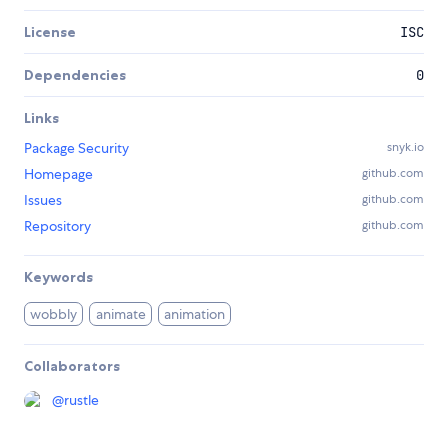
License
ISC
Dependencies
0
Links
Package Security
snyk.io
Homepage
github.com
Issues
github.com
Repository
github.com
Keywords
wobbly
animate
animation
Collaborators
@
rustle