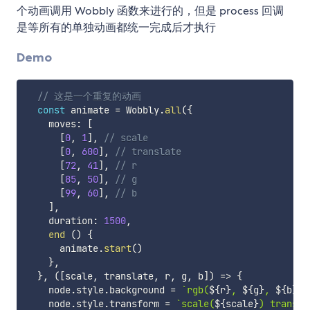
个动画调用 Wobbly 函数来进行的，但是 process 回调
是等所有的单独动画都统一完成后才执行
Demo
// 这是一个重复的动画
const
 animate 
=
 Wobbly
.
all
(
{
    moves
:
[
[
0
,
1
]
,
// scale
[
0
,
600
]
,
// translate
[
72
,
41
]
,
// r
[
85
,
50
]
,
// g
[
99
,
60
]
,
// b
]
,
    duration
:
1500
,
end
(
)
{
      animate
.
start
(
)
}
,
}
,
(
[
scale
,
 translate
,
 r
,
 g
,
 b
]
)
=>
{
    node
.
style
.
background 
=
`
rgb(
${
r
}
, 
${
g
}
, 
${
b
}
)
`
    node
.
style
.
transform 
=
`
scale(
${
scale
}
) transla