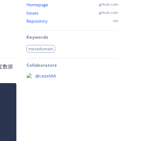
Homepage
github.com
Issues
github.com
Repository
ssh
Keywords
metadomain
Collaborators
定数据
@
caizx666