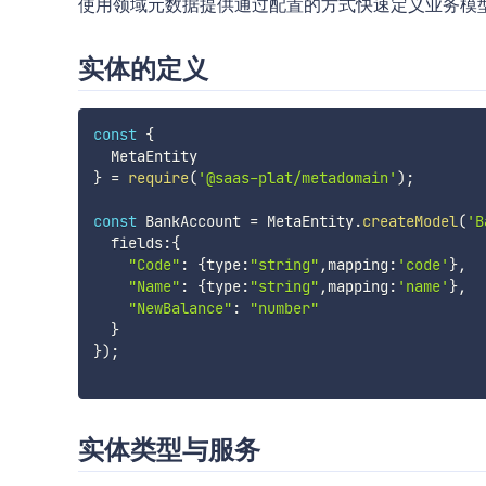
使用领域元数据提供通过配置的方式快速定义业务模
实体的定义
const
{
}
=
require
(
'@saas-plat/metadomain'
)
;
const
 BankAccount 
=
 MetaEntity
.
createModel
(
'B
  fields
:
{
"Code"
:
{
type
:
"string"
,
mapping
:
'code'
}
,
"Name"
:
{
type
:
"string"
,
mapping
:
'name'
}
,
"NewBalance"
:
"number"
}
}
)
;
实体类型与服务