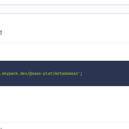
型
.skypack.dev/@saas-plat/metadomain'
;