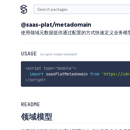
@saas-plat/metadomain
使用领域元数据提供通过配置的方式快速定义业务模
USAGE
no npm install needed!
<
script
type
=
"
module
"
>
import
 saasPlatMetadomain 
from
'https://cdn
</
script
>
README
领域模型