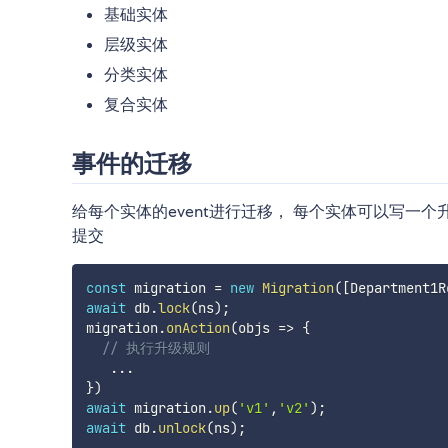
基础实体
层级实体
分类实体
复合实体
事件的迁移
给每个实体的event进行迁移， 每个实体可以写一
提交
const
 migration 
=
new
Migration
(
[
Department1R
await
 db
.
lock
(
ns
)
;
migration
.
onAction
(
objs
=>
{
// 执行升级规则
...
}
)
await
 migration
.
up
(
'v1'
,
'v2'
)
;
await
 db
.
unlock
(
ns
)
;