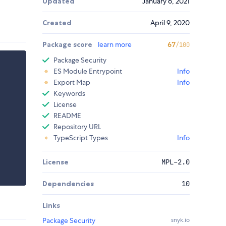
Updated
January 6, 2021
Created
April 9, 2020
Package score
learn more
67
/100
Package Security
ES Module Entrypoint
Info
Export Map
Info
Keywords
License
README
Repository URL
TypeScript Types
Info
License
MPL-2.0
Dependencies
10
Links
Package Security
snyk.io