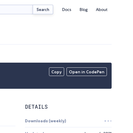
Docs
Blog
About
Search
Copy
Open in CodePen
DETAILS
Downloads (weekly)