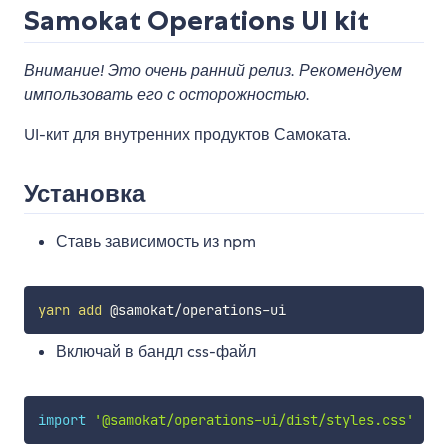
Samokat Operations UI kit
Внимание! Это очень ранний релиз. Рекомендуем
импользовать его с осторожностью.
UI-кит для внутренних продуктов Самоката.
Установка
Ставь зависимость из npm
yarn
add
Включай в бандл css-файл
import
'@samokat/operations-ui/dist/styles.css'