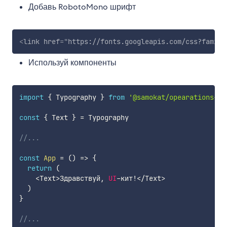
Добавь RobotoMono шрифт
<
link
href
=
"
https://fonts.googleapis.com/css?family
Используй компоненты
import
{
 Typography 
}
from
'@samokat/opearations-io
const
{
 Text 
}
=
 Typography

//...
const
App
=
(
)
=>
{
return
(
<
Text
>
Здравствуй
,
UI
-
кит
!
<
/
Text
>
)
}
//...