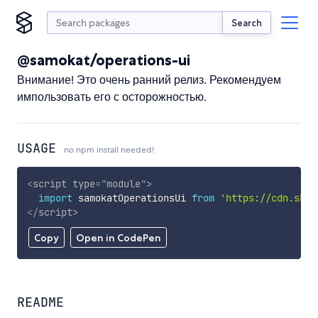
Search
@samokat/operations-ui
Внимание! Это очень ранний релиз. Рекомендуем
импользовать его с осторожностью.
USAGE
no npm install needed!
<
script
type
=
"
module
"
>
import
 samokatOperationsUi 
from
'https://cdn.skyp
</
script
>
Copy
Open in CodePen
README