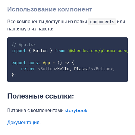
Использование компонент
Все компоненты доступны из папки
или
components
напрямую из пакета:
// App.tsx
import
{
 Button 
}
from
'@sberdevices/plasma-core/co
export
const
App
=
(
)
=>
{
return
<
Button
>
Hello, Plasma!
</
Button
>
;
}
;
Полезные ссылки:
Витрина с компонентами
storybook
.
Документация
.