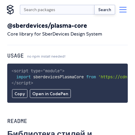
Search
@sberdevices/plasma-core
Core library for SberDevices Design System
USAGE
no npm install needed!
<
script
type
=
"
module
"
>
import
 sberdevicesPlasmaCore 
from
'https://cdn.sk
</
script
>
Copy
Open in CodePen
README
Библиотека стилей и