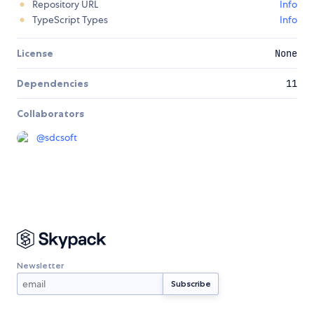
Repository URL
Info
TypeScript Types
Info
License
None
Dependencies
11
Collaborators
@
sdcsoft
Newsletter