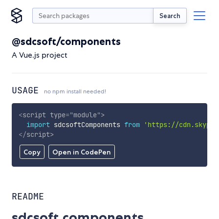
Search
@sdcsoft/components
A Vue.js project
USAGE
no npm install needed!
<
script
type
=
"
module
"
>
import
 sdcsoftComponents 
from
'https://cdn.skypac
</
script
>
Copy
Open in CodePen
README
sdcsoft.components