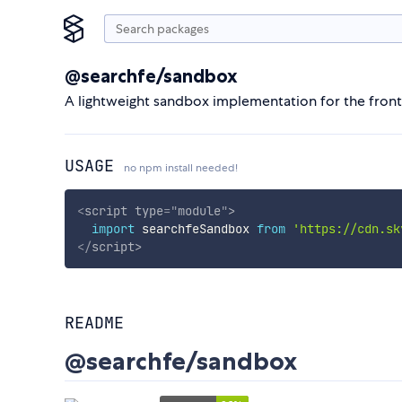
@searchfe/sandbox
A lightweight sandbox implementation for the fron
USAGE
no npm install needed!
<
script
type
=
"
module
"
>
import
 searchfeSandbox 
from
'https://cdn.sk
</
script
>
README
@searchfe/sandbox