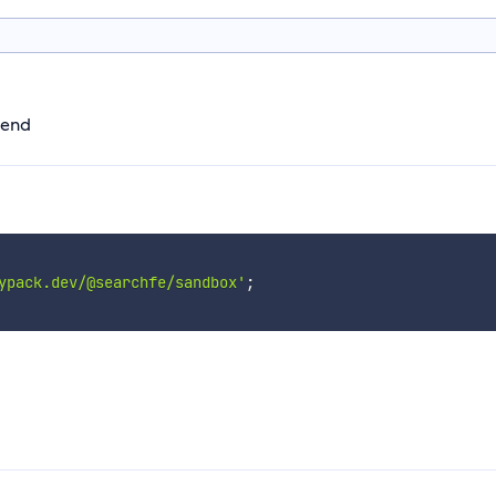
tend
ypack.dev/@searchfe/sandbox'
;