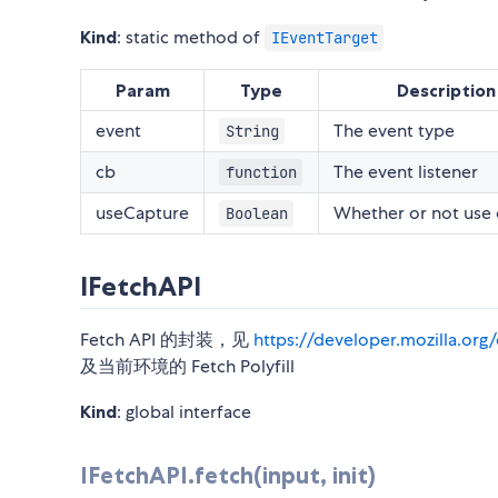
Kind
: static method of
IEventTarget
Param
Type
Description
event
The event type
String
cb
The event listener
function
useCapture
Whether or not use 
Boolean
IFetchAPI
Fetch API 的封装，见
https://developer.mozilla.or
及当前环境的 Fetch Polyfill
Kind
: global interface
IFetchAPI.fetch(input, init)