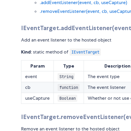
.addEventListener(event, cb, useCapture)
.removeEventListener(event, cb, useCaptur
IEventTarget.addEventListener(event,
Add an event listener to the hosted object
Kind
: static method of
IEventTarget
Param
Type
Description
event
The event type
String
cb
The event listener
function
useCapture
Whether or not use 
Boolean
IEventTarget.removeEventListener(ev
Remove an event listener to the hosted object