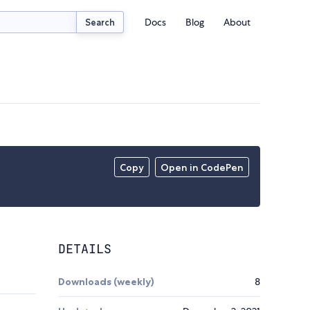
Docs
Blog
About
Search
Copy
Open in CodePen
DETAILS
Downloads (weekly)
8