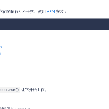
，使它们的执行互不干扰。使用
APM
安装：
h
l
让它开始工作。
dbox.run()