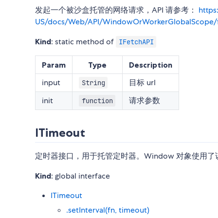
发起一个被沙盒托管的网络请求，API 请参考：
https
US/docs/Web/API/WindowOrWorkerGlobalScope/
Kind
: static method of
IFetchAPI
Param
Type
Description
input
目标 url
String
init
请求参数
function
ITimeout
定时器接口，用于托管定时器。Window 对象使用
Kind
: global interface
ITimeout
.setInterval(fn, timeout)