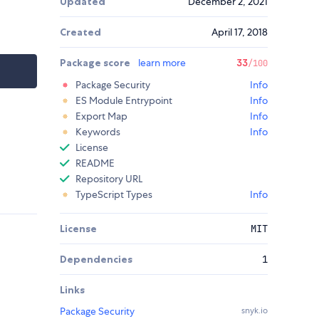
Updated
December 2, 2021
Created
April 17, 2018
Package score
learn more
33
/100
Package Security
Info
ES Module Entrypoint
Info
Export Map
Info
Keywords
Info
License
README
Repository URL
TypeScript Types
Info
License
MIT
Dependencies
1
Links
Package Security
snyk.io