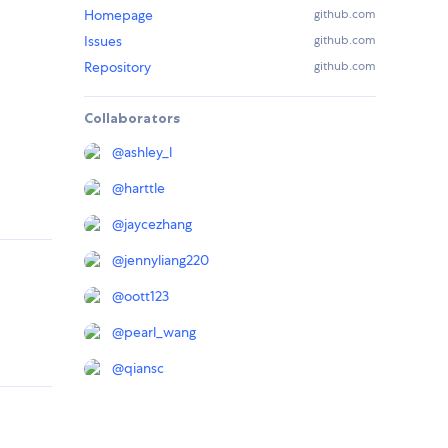
Homepage
github.com
Issues
github.com
Repository
github.com
Collaborators
@
ashley_l
@
harttle
@
jaycezhang
@
jennyliang220
@
oott123
@
pearl_wang
@
qiansc