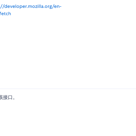
://developer.mozilla.org/en-
fetch
了该接口。