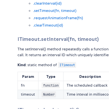
.clearInterval(id)
.setTimeout(fn, timeout)
.requestAnimationFrame(fn)
.clearTimeout(id)
ITimeout.setInterval(fn, timeout)
The setInterval() method repeatedly calls a functio
call. It returns an interval ID which uniquely identifie
Kind
: static method of
ITimeout
Param
Type
Description
fn
The scheduled callback
function
timeout
Time inteval in millisec
Number