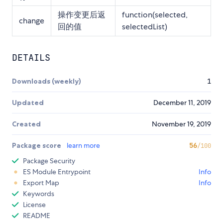
操作变更后返
function(selected,
change
回的值
selectedList)
DETAILS
Downloads (weekly)
1
Updated
December 11, 2019
Created
November 19, 2019
Package score
learn more
56
/100
Package Security
ES Module Entrypoint
Info
Export Map
Info
Keywords
License
README