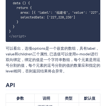
  data () {

    return {

      area: [{ 'label': '福建省', 'value': '227', '
      selectedData: ['227,228,230']

    }

  }

</
script
>
可以看出，选项options是一个嵌套的数组，具有label，
value和children三个属性, 已选值可以使用v-model进行
双向绑定，绑定的值是一个字符串数组，每个元素是用逗
号分割的值，每个元素的逗号分割的值的数量应和指定的
level相同，否则返回结果将会异常。
API
参数
说明
类型
默认值