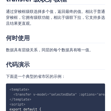
通过穿梭框级联选择多个值，返回最终的值。相比于普通
穿梭框，它拥有级联功能，相比于级联下拉，它支持多选
且结果更直观。
何时使用
数据具有层级关系，同层的每个数据具有唯一值。
代码演示
下面是一个典型的省市区的示例：
<
template
>
<
transfer
v-model
=
"
selectedData
"
:options
=
"
area
"
</
template
>
<
script
>
export default {
