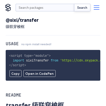
Search
@sixi/transfer
级联穿梭框
USAGE
no npm install needed!
<
script
type
=
"
module
"
>
import
 sixiTransfer 
from
'https://cdn.skypack.dev
</
script
>
Copy
Open in CodePen
README
transfer 级联穿梭框