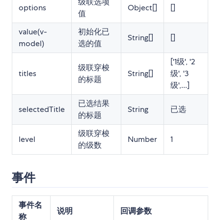
级联选项
options
Object[]
[]
值
value(v-
初始化已
String[]
[]
model)
选的值
['1级', '2
级联穿梭
titles
String[]
级', '3
的标题
级',...]
已选结果
selectedTitle
String
已选
的标题
级联穿梭
level
Number
1
的级数
事件
事件名
说明
回调参数
称