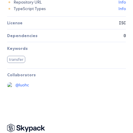
Repository URL
Info
TypeScript Types
Info
License
ISC
Dependencies
0
Keywords
transfer
Collaborators
@
luohc