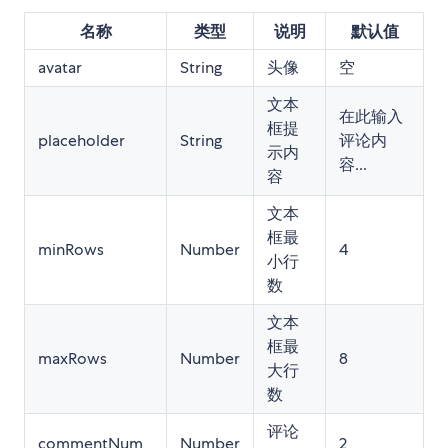
名称
类型
说明
默认值
avatar
String
头像
空
文本
在此输入
框提
placeholder
String
评论内
示内
容...
容
文本
框最
minRows
Number
4
小行
数
文本
框最
maxRows
Number
8
大行
数
评论
commentNum
Number
2