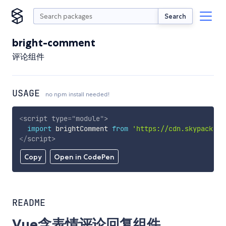
Search
bright-comment
评论组件
USAGE
no npm install needed!
<
script
type
=
"
module
"
>
import
 brightComment 
from
'https://cdn.skypack.de
</
script
>
Copy
Open in CodePen
README
Vue含表情评论回复组件