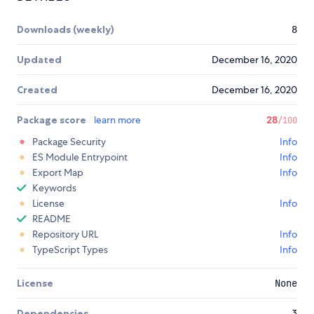
Downloads (weekly)
8
Updated
December 16, 2020
Created
December 16, 2020
Package score
learn more
28
/100
Package Security
Info
ES Module Entrypoint
Info
Export Map
Info
Keywords
License
Info
README
Repository URL
Info
TypeScript Types
Info
License
None
Dependencies
3