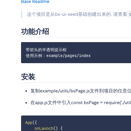
Base Readme
这个项目是从bs-ui-seed基础创建出来的. 请查看
功能介绍
带箭头的半透明提示框

安装
复制example/utils/bsPage.js文件到项目
在app.js文件中引入const bsPage = require('.
App
(
{
onLaunch
(
)
{