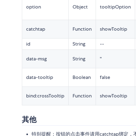
option
Object
tooltipOption
catchtap
Function
showTooltip
id
String
--
data-msg
String
''
data-tooltip
Boolean
false
bind:crossTooltip
Function
showTooltip
其他
特别提醒：按钮的点击事件请用catchtap绑定，不