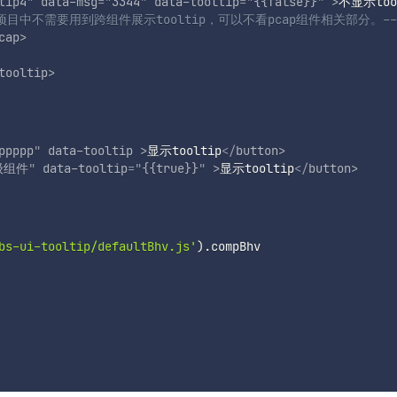
tip4
"
data-msg
=
"
3344
"
data-tooltip
=
"
{{false}}
"
>
不显示too
项目中不需要用到跨组件展示tooltip，可以不看pcap组件相关部分。--
cap
>
tooltip
>
ppppp
"
data-tooltip
>
显示tooltip
</
button
>
级组件
"
data-tooltip
=
"
{{true}}
"
>
显示tooltip
</
button
>
bs-ui-tooltip/defaultBhv.js'
)
.