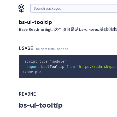
bs-ui-tooltip
Base Readme &gt; 这个项目是从bs-ui-seed基
USAGE
no npm install needed!
<
script
type
=
"
module
"
>
import
 bsUiTooltip 
from
'https://cdn.skypac
</
script
>
README
bs-ui-tooltip