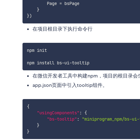
        Page 
=
 bsPage

}
}
)
在项目根目录下执行命令行
npm init

npm install bs
-
ui
-
在微信开发者工具中构建npm，项目的根目录会生成mi
app.json页面中引入tooltip组件。
{
"usingComponents"
:
{
"bs-tooltip"
:
"miniprogram_npm/bs-ui-
}
}