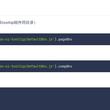
跟tooltip组件同目录）
bs-ui-tooltip/defaultBhv.js'
)
.
bs-ui-tooltip/defaultBhv.js'
)
.