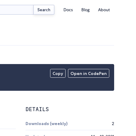
Docs
Blog
About
Search
Copy
Open in CodePen
DETAILS
Downloads (weekly)
2