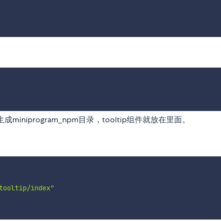
niprogram_npm目录，tooltip组件就放在里面。
tooltip/index"