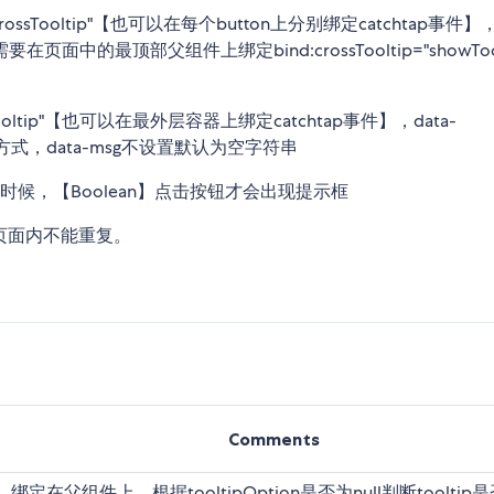
ssTooltip"【也可以在每个button上分别绑定catchtap事件
最顶部父组件上绑定bind:crossTooltip="showTool
wTooltip"【也可以在最外层容器上绑定catchtap事件】，data-
}方式，data-msg不设置默认为空字符串
rue的时候，【Boolean】点击按钮才会出现提示框
个页面内不能重复。
Comments
绑定在父组件上，根据tooltipOption是否为null判断tooltip