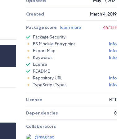
Updated
May 19, 2021
Created
March 4, 2019
Package score
learn more
44
/100
Package Security
ES Module Entrypoint
Info
Export Map
Info
Keywords
Info
License
README
Repository URL
Info
TypeScript Types
Info
License
MIT
Dependencies
0
Collaborators
@
magicao