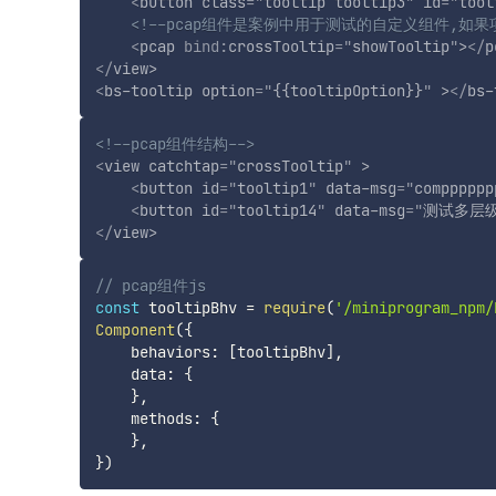
<
button
class
=
"
tooltip tooltip3
"
id
=
"
tool
<!--pcap组件是案例中用于测试的自定义组件,如果
<
pcap
bind:
crossTooltip
=
"
showTooltip
"
>
</
p
</
view
>
<
bs-tooltip
option
=
"
{{tooltipOption}}
"
>
</
bs-
<!--pcap组件结构-->
<
view
catchtap
=
"
crossTooltip
"
>
<
button
id
=
"
tooltip1
"
data-msg
=
"
compppppp
<
button
id
=
"
tooltip14
"
data-msg
=
"
测试多层
</
view
>
// pcap组件js
const
 tooltipBhv 
=
require
(
'/miniprogram_npm/
Component
(
{
    behaviors
:
[
tooltipBhv
]
,
    data
:
{
}
,
    methods
:
{
}
,
}
)