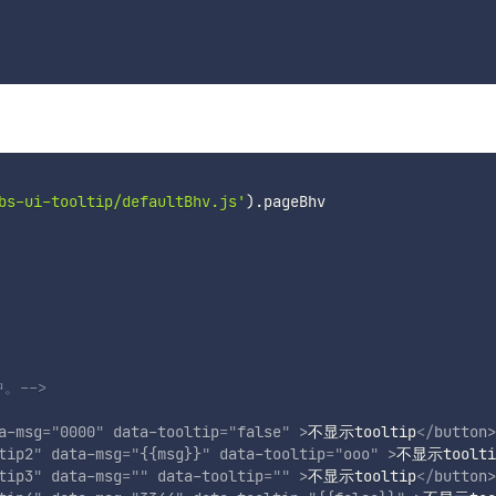
bs-ui-tooltip/defaultBhv.js'
)
.
中。-->
a-msg
=
"
0000
"
data-tooltip
=
"
false
"
>
不显示tooltip
</
button
>
tip2
"
data-msg
=
"
{{msg}}
"
data-tooltip
=
"
ooo
"
>
不显示toolti
tip3
"
data-msg
=
"
"
data-tooltip
=
"
"
>
不显示tooltip
</
button
>