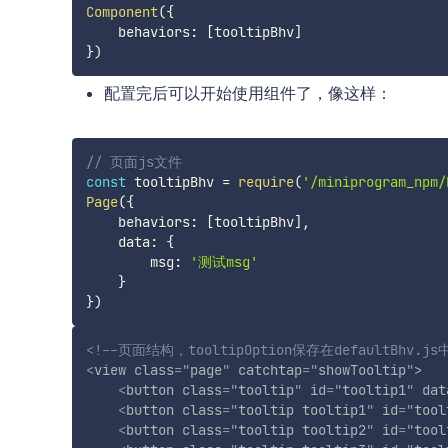
Component
(
{
    behaviors
:
[
tooltipBhv
]
}
)
配置完后可以开始使用组件了，像这样：
// 页面js文件
const
 tooltipBhv 
=
require
(
'/miniprogram_npm/
Page
(
{
    behaviors
:
[
tooltipBhv
]
,
    data
:
{
        msg
:
'测试msg'
}
}
)
<!--页面结构，tooltipOption保存在defaultBhv.js
<
view
class
=
"
page
"
catchtap
=
"
showTooltip
"
>
<
button
class
=
"
tooltip
"
id
=
"
tooltip1
"
dat
<
button
class
=
"
tooltip tooltip1
"
id
=
"
tool
<
button
class
=
"
tooltip tooltip2
"
id
=
"
tool