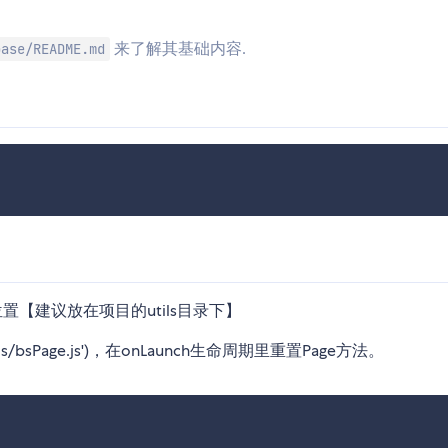
来了解其基础内容.
base/README.md
的任意位置【建议放在项目的utils目录下】
/utils/bsPage.js')，在onLaunch生命周期里重置Page方法。