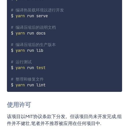
# 编译热装载环境以进行开发
$ 
yarn
 run serve

# 编译压缩后的说明文档
$ 
yarn
 run docs

# 编译压缩后的生产版本
$ 
yarn
 run lib

# 运行测试
$ 
yarn
 run 
test
# 整理和修复文件
$ 
yarn
使用许可
该项目以MIT协议条款下分发。但该项目尚未开发完成,组
件并不健壮,笔者并不推荐被应用在任何项目中.