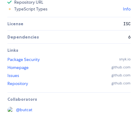
Repository URL
TypeScript Types
Info
License
ISC
Dependencies
6
Links
Package Security
snyk.io
Homepage
github.com
Issues
github.com
Repository
github.com
Collaborators
@
butcat