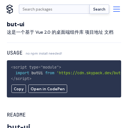
Search
but-ui
这是一个基于 Vue 2.0 的桌面端组件库 项目地址 文档
USAGE
no npm install needed!
<
script
type
=
"
module
"
>
import
 butUi 
from
'https://cdn.skypack.dev/but-ui
</
script
>
Copy
Open in CodePen
README
but-ui