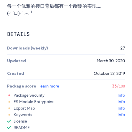
每一个优雅的接口背后都有一个龌龊的实现.....
(╯‵□′)╯︵┻━┻
DETAILS
Downloads (weekly)
27
Updated
March 30, 2020
Created
October 27, 2019
Package score
learn more
33
/100
Package Security
Info
ES Module Entrypoint
Info
Export Map
Info
Keywords
Info
License
README