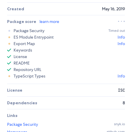
Created
May 16, 2019
Package score
learn more
Package Security
Timed out
ES Module Entrypoint
Info
Export Map
Info
Keywords
License
README
Repository URL
TypeScript Types
Info
License
ISC
Dependencies
8
Links
Package Security
snyk.io
Homepage
github.com