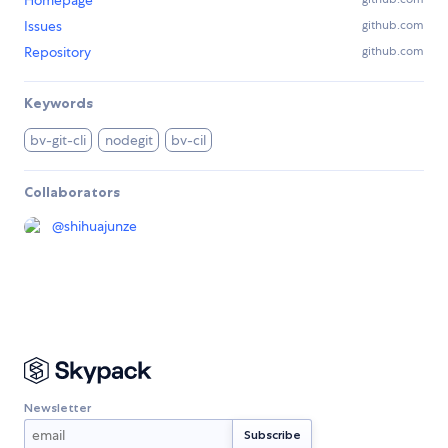
Issues
github.com
Repository
github.com
Keywords
bv-git-cli
nodegit
bv-cil
Collaborators
@
shihuajunze
Newsletter