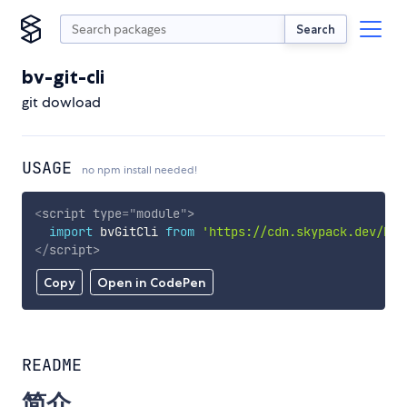
Search
bv-git-cli
git dowload
USAGE
no npm install needed!
<
script
type
=
"
module
"
>
import
 bvGitCli 
from
'https://cdn.skypack.dev/bv-
</
script
>
Copy
Open in CodePen
README
简介