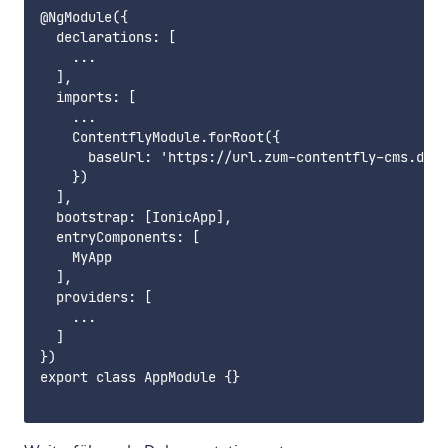
@NgModule({

  declarations: [

    ...

  ],

  imports: [

    ...

    ContentflyModule.forRoot({

      baseUrl: 'https://url.zum-contentfly-cms.de/'

    })

  ],

  bootstrap: [IonicApp],

  entryComponents: [

    MyApp

  ],

  providers: [

    ...

  ]

})

export class AppModule {}
