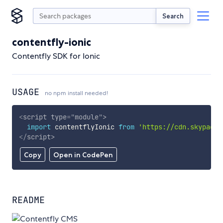
Search
contentfly-ionic
Contentfly SDK for Ionic
USAGE
no npm install needed!
<
script
type
=
"
module
"
>
import
 contentflyIonic 
from
'https://cdn.skypack.
</
script
>
Copy
Open in CodePen
README