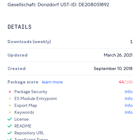
Gesellschaft: Donzdorf UST-ID: DE208051892
DETAILS
Downloads (weekly)
1
Updated
March 26, 2021
Created
September 10, 2018
Package score
learn more
44
/100
Package Security
Info
ES Module Entrypoint
Info
Export Map
Info
Keywords
Info
License
README
Repository URL
TypeScript Types