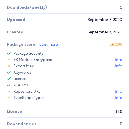
Downloads (weekly)
5
Updated
September 7, 2020
Created
September 7, 2020
Package score
learn more
56
/100
Package Security
ES Module Entrypoint
Info
Export Map
Info
Keywords
License
README
Repository URL
Info
TypeScript Types
Info
License
ISC
Dependencies
0