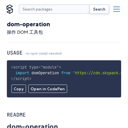
Search
dom-operation
操作 DOM 工具包
USAGE
no npm install needed!
<
script
type
=
"
module
"
>
import
 domOperation 
from
'https://cdn.skypack.dev
</
script
>
Copy
Open in CodePen
README
dom-operation