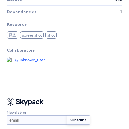
Dependencies
1
Keywords
截图
screenshot
shot
Collaborators
@
unknown_user
Newsletter