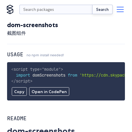
Search
dom-screenshots
截图组件
USAGE
no npm install needed!
<
script
type
=
"
module
"
>
import
 domScreenshots 
from
'https://cdn.skypack.d
</
script
>
Copy
Open in CodePen
README
dom-screenshots