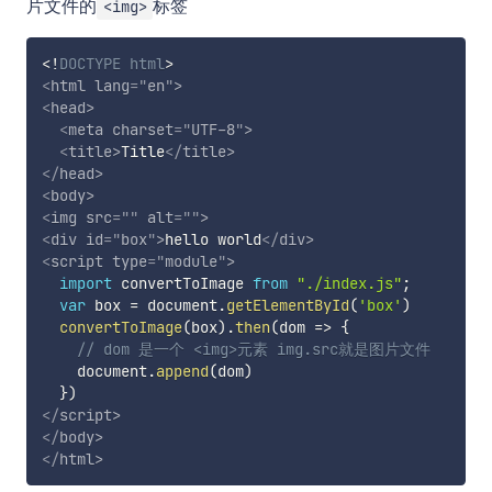
片文件的
标签
<img>
<!
DOCTYPE
html
>
<
html
lang
=
"
en
"
>
<
head
>
<
meta
charset
=
"
UTF-8
"
>
<
title
>
Title
</
title
>
</
head
>
<
body
>
<
img
src
=
"
"
alt
=
"
"
>
<
div
id
=
"
box
"
>
hello world
</
div
>
<
script
type
=
"
module
"
>
import
 convertToImage 
from
"./index.js"
;
var
 box 
=
 document
.
getElementById
(
'box'
)
convertToImage
(
box
)
.
then
(
dom
=>
{
// dom 是一个 <img>元素 img.src就是图片文件
    document
.
append
(
dom
)
}
)
</
script
>
</
body
>
</
html
>