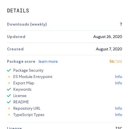
DETAILS
Downloads (weekly)
7
Updated
August 26, 2020
Created
August 7, 2020
Package score
learn more
56
/100
Package Security
ES Module Entrypoint
Info
Export Map
Info
Keywords
License
README
Repository URL
Info
TypeScript Types
Info
License
ISC