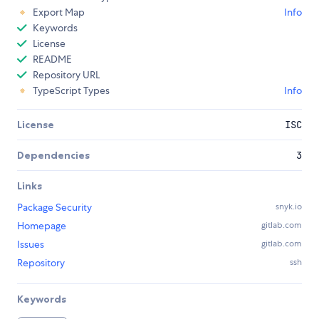
Export Map
Info
Keywords
License
README
Repository URL
TypeScript Types
Info
License
ISC
Dependencies
3
Links
Package Security
snyk.io
Homepage
gitlab.com
Issues
gitlab.com
Repository
ssh
Keywords