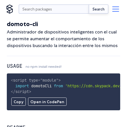
Search
domoto-cli
Administrador de dispositivos inteligentes con el cual
se permite aumentar el comportamiento de los
dispositivos buscando la interacción entre los mismos
USAGE
no npm install needed!
<
script
type
=
"
module
"
>
import
 domotoCli 
from
'https://cdn.skypack.dev/do
</
script
>
Copy
Open in CodePen