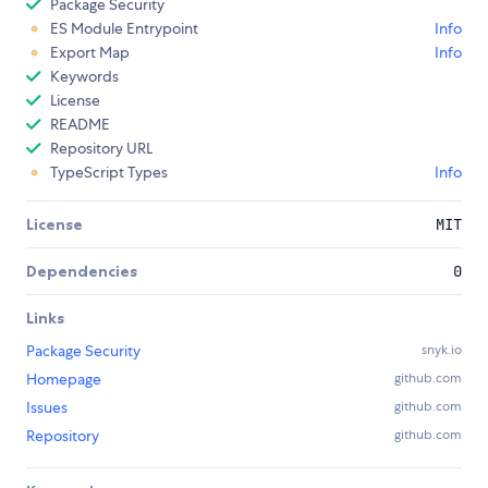
Package Security
ES Module Entrypoint
Info
Export Map
Info
Keywords
License
README
Repository URL
TypeScript Types
Info
License
MIT
Dependencies
0
Links
Package Security
snyk.io
Homepage
github.com
Issues
github.com
Repository
github.com