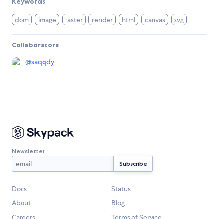
Keywords
dom
image
raster
render
html
canvas
svg
Collaborators
@
saqqdy
Newsletter
Docs
Status
About
Blog
Careers
Terms of Service