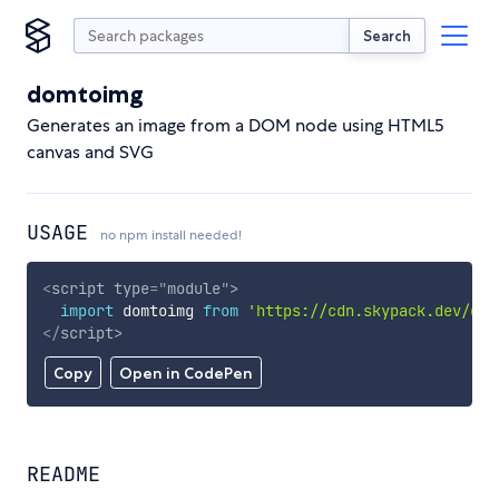
Search
domtoimg
Generates an image from a DOM node using HTML5
canvas and SVG
USAGE
no npm install needed!
<
script
type
=
"
module
"
>
import
 domtoimg 
from
'https://cdn.skypack.dev/dom
</
script
>
Copy
Open in CodePen
README