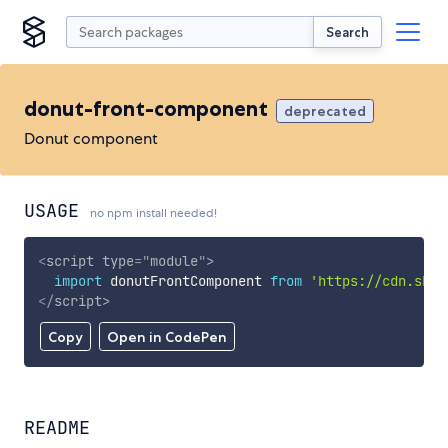
Search
donut-front-component
deprecated
Donut component
USAGE
no npm install needed!
<
script
type
=
"
module
"
>
import
 donutFrontComponent 
from
'https://cdn.skyp
</
script
>
Copy
Open in CodePen
README