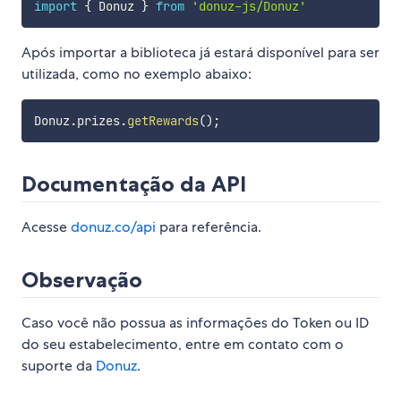
import
{
 Donuz 
}
from
'donuz-js/Donuz'
Após importar a biblioteca já estará disponível para ser
utilizada, como no exemplo abaixo:
Donuz
.
prizes
.
getRewards
(
)
;
Documentação da API
Acesse
donuz.co/api
para referência.
Observação
Caso você não possua as informações do Token ou ID
do seu estabelecimento, entre em contato com o
suporte da
Donuz
.