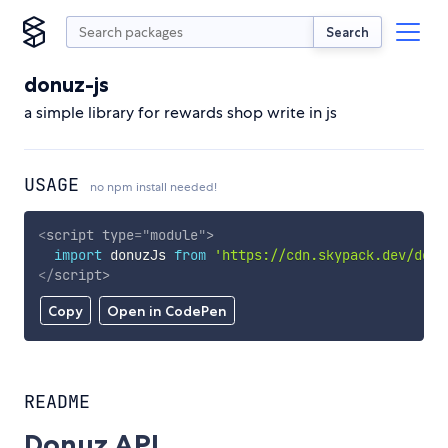
Search
donuz-js
a simple library for rewards shop write in js
USAGE
no npm install needed!
<
script
type
=
"
module
"
>
import
 donuzJs 
from
'https://cdn.skypack.dev/donu
</
script
>
Copy
Open in CodePen
README
Donuz API