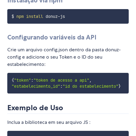
Instalação via npm
$ 
npm
install
Configurando variáveis da API
Crie um arquivo config.json dentro da pasta donuz-
config e adicione o seu Token e o ID do seu
estabelecimento:
{
"token"
:
"token de acesso a api"
,
"estabelecimento_id"
:
"id do estabelecimento"
}
Exemplo de Uso
Inclua a biblioteca em seu arquivo JS :