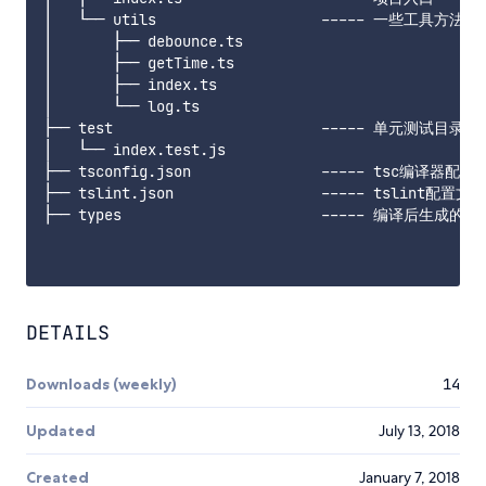
│   └── utils                   ----- 一些工具方法

│       ├── debounce.ts

│       ├── getTime.ts

│       ├── index.ts

│       └── log.ts

├── test                        ----- 单元测试目录

│   └── index.test.js

├── tsconfig.json               ----- tsc编译器配置
├── tslint.json                 ----- tslint配置文件

├── types                       ----- 编译后生成的类
DETAILS
Downloads (weekly)
14
Updated
July 13, 2018
Created
January 7, 2018