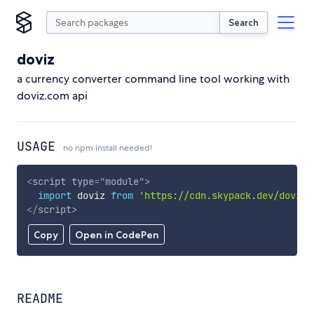
Search
doviz
a currency converter command line tool working with
doviz.com api
USAGE
no npm install needed!
<
script
type
=
"
module
"
>
import
 doviz 
from
'https://cdn.skypack.dev/doviz'
</
script
>
Copy
Open in CodePen
README