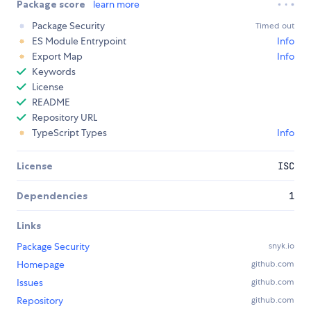
Package score
learn more
Package Security
Timed out
ES Module Entrypoint
Info
Export Map
Info
Keywords
License
README
Repository URL
TypeScript Types
Info
License
ISC
Dependencies
1
Links
Package Security
snyk.io
Homepage
github.com
Issues
github.com
Repository
github.com