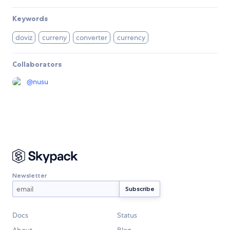
Keywords
doviz
curreny
converter
currency
Collaborators
@
nusu
Newsletter
Docs
Status