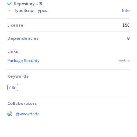
Repository URL
TypeScript Types
Info
License
ISC
Dependencies
0
Links
Package Security
snyk.io
Keywords
i18n
Collaborators
@
wwwdada