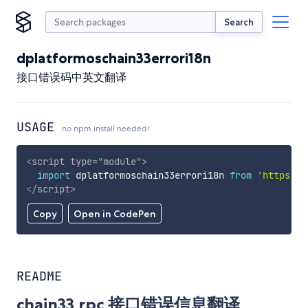
Search
dplatformoschain33errori18n
接口错误码中英文翻译
USAGE
no npm install needed!
<
script
type
=
"
module
"
>
import
 dplatformoschain33errori18n 
from
'https://
</
script
>
Copy
Open in CodePen
README
chain33 rpc 接口错误信息翻译