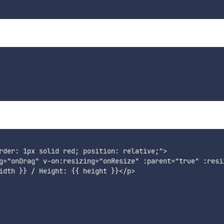
rder: 1px solid red; position: relative;">

g="onDrag" v-on:resizing="onResize" :parent="true" :resiz
idth }} / Height: {{ height }}</p>
