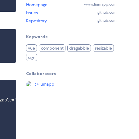
Homepage
www.liumapp.com
Issues
github.com
Repository
github.com
Keywords
vue
component
dragabble
resizable
sign
Collaborators
@
liumapp
able="false">
