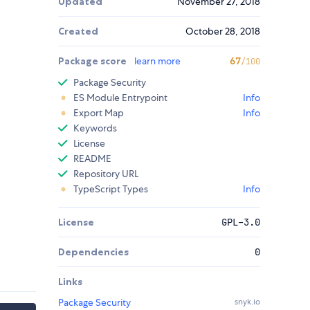
Updated
November 27, 2018
Created
October 28, 2018
Package score
learn more
67
/100
Package Security
ES Module Entrypoint
Info
Export Map
Info
Keywords
License
README
Repository URL
TypeScript Types
Info
License
GPL-3.0
Dependencies
0
Links
Package Security
snyk.io