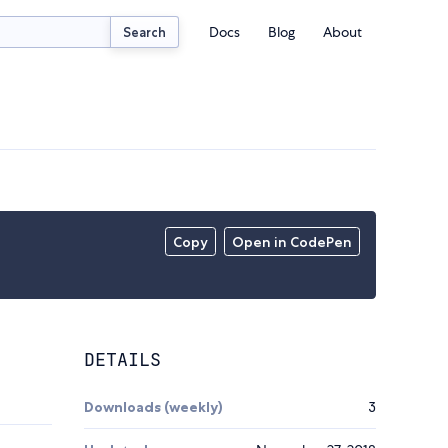
Docs
Blog
About
Search
Copy
Open in CodePen
DETAILS
Downloads (weekly)
3