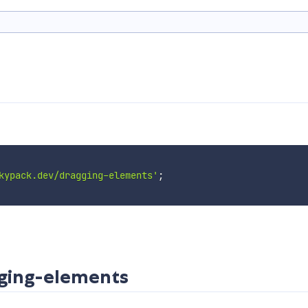
kypack.dev/dragging-elements'
;
ging-elements