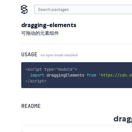
dragging-elements
可拖动的元素组件
USAGE
no npm install needed!
<
script
type
=
"
module
"
>
import
 draggingElements 
from
'https://cdn.s
</
script
>
README
drag