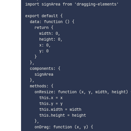
import signArea from 'dragging-elements'

export default {

  data: function () {

    return {

      width: 0,

      height: 0,

      x: 0,

      y: 0

    }

  },

  components: {

    signArea

  },

  methods: {

    onResize: function (x, y, width, height) {
      this.x = x

      this.y = y

      this.width = width

      this.height = height

    },

    onDrag: function (x, y) {
