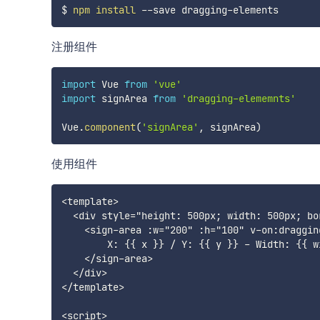
$ 
npm
install
注册组件
import
 Vue 
from
'vue'
import
 signArea 
from
'dragging-elememnts'
Vue
.
component
(
'signArea'
,
 signArea
)
使用组件
<template>

  <div style="height: 500px; width: 500px; bo
    <sign-area :w="200" :h="100" v-on:draggin
        X: {{ x }} / Y: {{ y }} - Width: {{ w
    </sign-area>

  </div>

</template>

<script>
