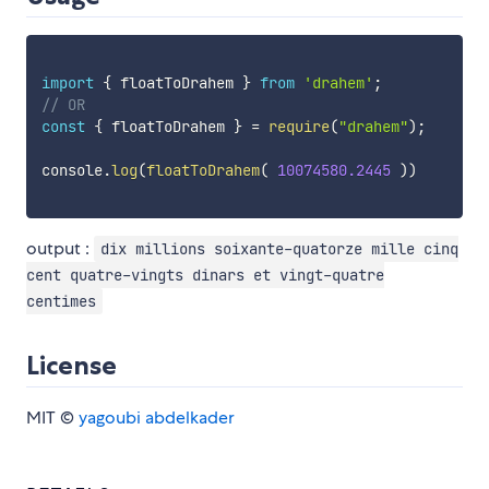
import
{
 floatToDrahem 
}
from
'drahem'
;
// OR
const
{
 floatToDrahem 
}
=
require
(
"drahem"
)
;
console
.
log
(
floatToDrahem
(
10074580.2445
)
)
output :
dix millions soixante-quatorze mille cinq
cent quatre-vingts dinars et vingt-quatre
centimes
License
MIT ©
yagoubi abdelkader