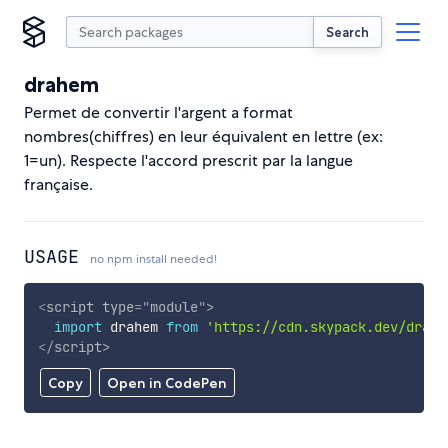
Search
drahem
Permet de convertir l'argent a format
nombres(chiffres) en leur équivalent en lettre (ex:
1=un). Respecte l'accord prescrit par la langue
française.
USAGE
no npm install needed!
<
script
type
=
"
module
"
>
import
 drahem 
from
'https://cdn.skypack.dev/drahe
</
script
>
Copy
Open in CodePen