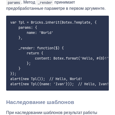
. Метод
принимает
params
_render
предобработанные параметре в первом аргументе.
var Tpl = Bricks.inherit(Botex.Template, {

    params: {

        name: 'World'

    },

    _render: function($) {

        return {

            content: Botex.format('Hello, #{0}!', $
        };

    }

});

alert(new Tpl());  // Hello, World!

Наследование шаблонов
При наследовании шаблонов результат работы