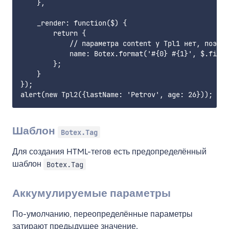
    },

    _render: function($) {

        return {

            // параметра content у Tpl1 нет, поэтом
            name: Botex.format('#{0} #{1}', $.first
        };

    }        

});

Шаблон
Botex.Tag
Для создания HTML-тегов есть предопределённый
шаблон
Botex.Tag
Аккумулируемые параметры
По-умолчанию, переопределённые параметры
затирают предыдущее значение.