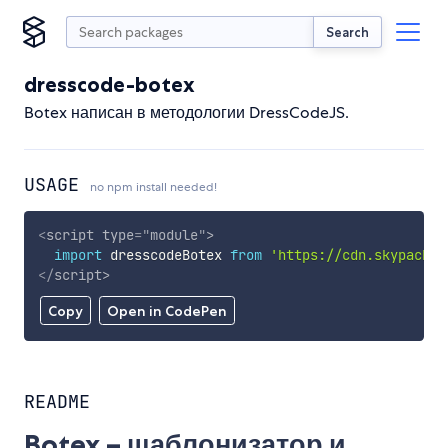
Search
dresscode-botex
Botex написан в методологии DressCodeJS.
USAGE
no npm install needed!
<
script
type
=
"
module
"
>
import
 dresscodeBotex 
from
'https://cdn.skypack.d
</
script
>
Copy
Open in CodePen
README
Botex – шаблонизатор и