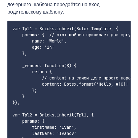
дочернего шаблона передаётся на вход
родительскому шаблону.
var Tpl1 = Bricks.inherit(Botex.Template, {

    params: {  // этот шаблон принимает два аргумен
        name: 'World',

        age: '14'

    },

    _render: function($) {

        return {

            // content на самом деле просто парамет
            content: Botex.format('Hello, #{0}! You
        };

    }

});

var Tpl2 = Bricks.inherit(Tpl1, {

    params: {

        firstName: 'Ivan',

        lastName: 'Ivanov'
