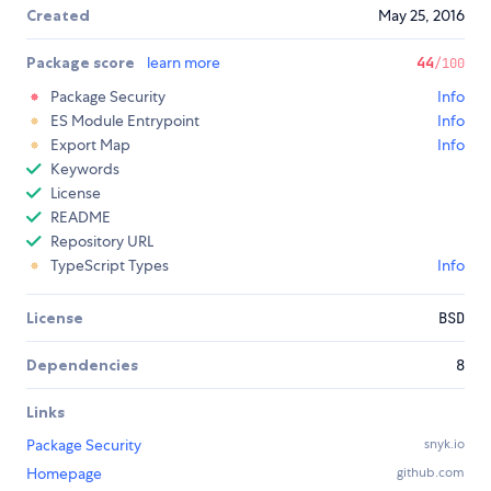
Created
May 25, 2016
Package score
learn more
44
/100
Package Security
Info
ES Module Entrypoint
Info
Export Map
Info
Keywords
License
README
Repository URL
TypeScript Types
Info
License
BSD
Dependencies
8
Links
Package Security
snyk.io
Homepage
github.com