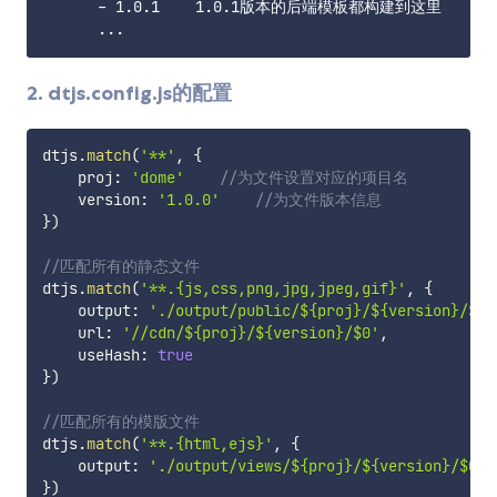
      - 1.0.1    1.0.1版本的后端模板都构建到这里

2. dtjs.config.js的配置
dtjs
.
match
(
'**'
,
{
    proj
:
'dome'
//为文件设置对应的项目名
    version
:
'1.0.0'
//为文件版本信息
}
)
//匹配所有的静态文件
dtjs
.
match
(
'**.{js,css,png,jpg,jpeg,gif}'
,
{
    output
:
'./output/public/${proj}/${version}/$0'
    url
:
'//cdn/${proj}/${version}/$0'
,
    useHash
:
true
}
)
//匹配所有的模版文件
dtjs
.
match
(
'**.{html,ejs}'
,
{
    output
:
'./output/views/${proj}/${version}/$0'
}
)