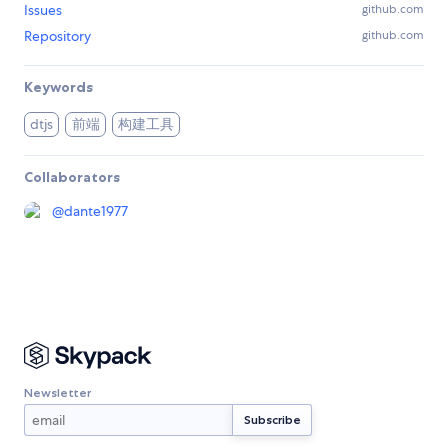
Issues
github.com
Repository
github.com
Keywords
前端
构建工具
dtjs
Collaborators
@
dante1977
Newsletter