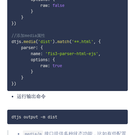
            raw
:
false
}
}
}
)
//添加media属性
dtjs
.
media
(
'dist'
)
.
match
(
'**.html'
,
{
    parser
:
{
        name
:
'fis3-parser-html-ejs'
,
        options
:
{
            raw
:
true
}
}
}
)
运行输出命令
接口提供多种状态功能，比如有些配置
media/m