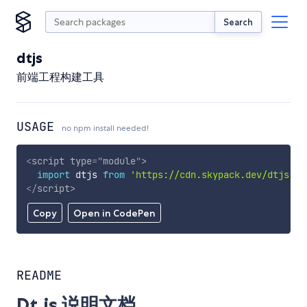
Search
dtjs
前端工程构建工具
USAGE
no npm install needed!
<
script
type
=
"
module
"
>
import
 dtjs 
from
'https://cdn.skypack.dev/dtjs'
;
</
script
>
Copy
Open in CodePen
README
Dt.js 说明文档