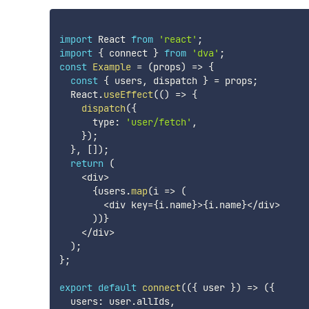
import
 React 
from
'react'
;
import
{
 connect 
}
from
'dva'
;
const
Example
=
(
props
)
=>
{
const
{
 users
,
 dispatch 
}
=
 props
;
  React
.
useEffect
(
(
)
=>
{
dispatch
(
{
      type
:
'user/fetch'
,
}
)
;
}
,
[
]
)
;
return
(
<
div
>
{
users
.
map
(
i
=>
(
<
div key
=
{
i
.
name
}
>
{
i
.
name
}
<
/
div
>
)
)
}
<
/
div
>
)
;
}
;
export
default
connect
(
(
{
 user 
}
)
=>
(
{
  users
:
 user
.
allIds
,