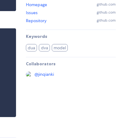
Homepage
github.com
Issues
github.com
Repository
github.com
Keywords
dua
dva
model
Collaborators
@
jinqianki