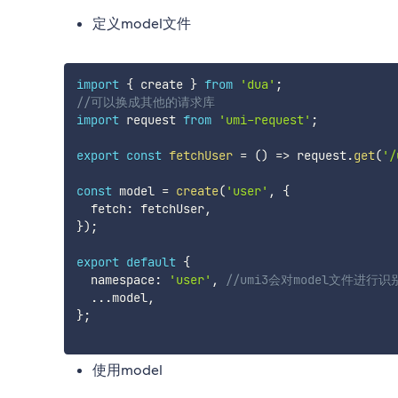
定义model文件
import
{
 create 
}
from
'dua'
;
//可以换成其他的请求库
import
 request 
from
'umi-request'
;
export
const
fetchUser
=
(
)
=>
 request
.
get
(
'/
const
 model 
=
create
(
'user'
,
{
  fetch
:
 fetchUser
,
}
)
;
export
default
{
  namespace
:
'user'
,
//umi3会对model文件进行
...
model
,
}
;
使用model