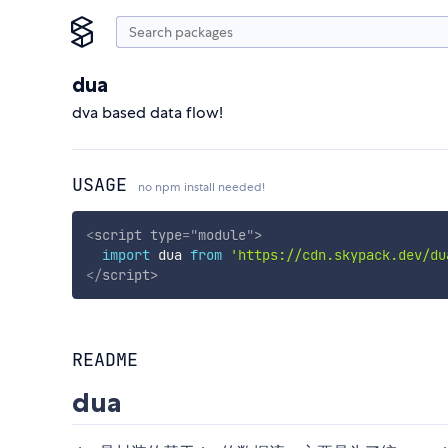
dua
dva based data flow!
USAGE
no npm install needed!
<
script
type
=
"
module
"
>
import
 dua 
from
'https://cdn.skypack.dev/du
</
script
>
README
dua