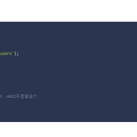
users'
)
;
识别，umi2不需要这个