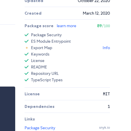
Updated
October 22, 2020
Created
March 12, 2020
Package score
learn more
89
/100
Package Security
ES Module Entrypoint
Export Map
Info
Keywords
License
README
Repository URL
TypeScript Types
License
MIT
Dependencies
1
Links
Package Security
snyk.io