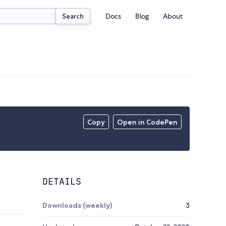
Docs
Blog
About
Search
Copy
Open in CodePen
DETAILS
Downloads (weekly)
3