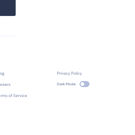
log
Privacy Policy
areers
Dark Mode
rms of Service