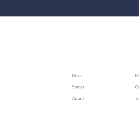
Docs
B
Status
C
About
Te