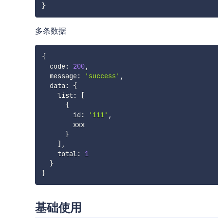
}
多条数据
{
  code
:
200
,
  message
:
'success'
,
  data
:
{
    list
:
[
{
        id
:
'111'
,
        xxx

}
]
,
    total
:
1
}
}
基础使用