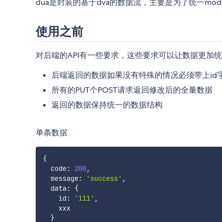
dua是封装的基于dva的数据流，主要是为了统一mo
使用之前
对后端的API有一些要求，这些要求可以让数据更加
后端返回的数据如果没有特殊的情况必须带上id
所有的PUT个POST请求返回修改后的全量数据
返回的数据保持统一的数据结构
单条数据
{
  code
:
200
,
  message
:
'success'
,
  data
:
{
    id
:
'111'
,
    xxx

}