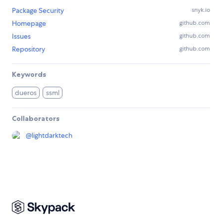
Package Security
snyk.io
Homepage
github.com
Issues
github.com
Repository
github.com
Keywords
dueros
ssml
Collaborators
@
lightdarktech