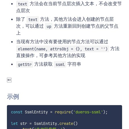
方法会在当前节点层次插入文本，不会改变节
text
点层次
除了
方法，其他方法会进入创建的节点层
text
次，可以通过
方法重新回到创建节点的父节点
up
上
当现有方法中没有要使用的节点方法可以通过
方法
element(name, attrsObj = {}, text = '')
直接操作，可参考其他方法的实现
方法获取
字符串
getStr
ssml

示例
const
 SsmlEntity 
=
require
(
'dueros-ssml'
)
;
let
 str 
=
 SsmlEntity
.
create
(
)