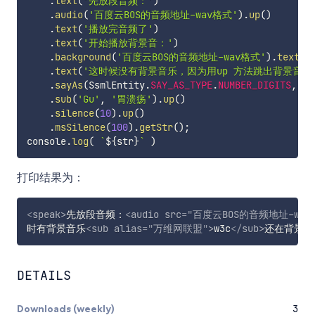
.
text
(
'先放段音频：'
)
.
audio
(
'百度云BOS的音频地址-wav格式'
)
.
up
(
)
.
text
(
'播放完音频了'
)
.
text
(
'开始播放背景音：'
)
.
background
(
'百度云BOS的音频地址-wav格式'
)
.
text
(
'
.
text
(
'这时候没有背景音乐，因为用up 方法跳出背景音乐
.
sayAs
(
SsmlEntity
.
SAY_AS_TYPE
.
NUMBER_DIGITS
,
'1
.
sub
(
'Gu'
,
'胃溃疡'
)
.
up
(
)
.
silence
(
10
)
.
up
(
)
.
msSilence
(
100
)
.
getStr
(
)
;
console
.
log
(
`
${
str
}
`
)
打印结果为：
<
speak
>
先放段音频：
<
audio
src
=
"
百度云BOS的音频地址-wav
时有背景音乐
<
sub
alias
=
"
万维网联盟
"
>
w3c
</
sub
>
还在背景音
DETAILS
Downloads (weekly)
3