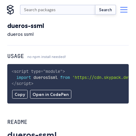
Search
dueros-ssml
dueros ssml
USAGE
no npm install needed!
<
script
type
=
"
module
"
>
import
 duerosSsml 
from
'https://cdn.skypack.dev/d
</
script
>
Copy
Open in CodePen
README
dueros-ssml