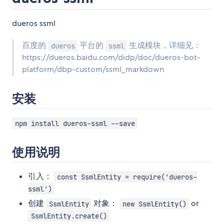
dueros ssml
百度的
平台的
生成模块，详细见：
dueros
ssml
https://dueros.baidu.com/didp/doc/dueros-bot-
platform/dbp-custom/ssml_markdown
安装
npm install dueros-ssml --save
使用说明
引入：
const SsmlEntity = require('dueros-
ssml')
创建
对象：
or
SsmlEntity
new SsmlEntity()
SsmlEntity.create()