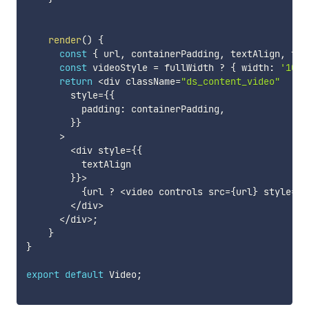
render
(
)
{
const
{
 url
,
 containerPadding
,
 textAlign
,
 ful
const
 videoStyle 
=
 fullWidth 
?
{
 width
:
'100%
return
<
div className
=
"ds_content_video"
        style
=
{
{
          padding
:
 containerPadding
,
}
}
>
<
div style
=
{
{
          textAlign

}
}
>
{
url 
?
<
video controls src
=
{
url
}
 style
=
{
v
<
/
div
>
<
/
div
>
;
}
}
export
default
 Video
;