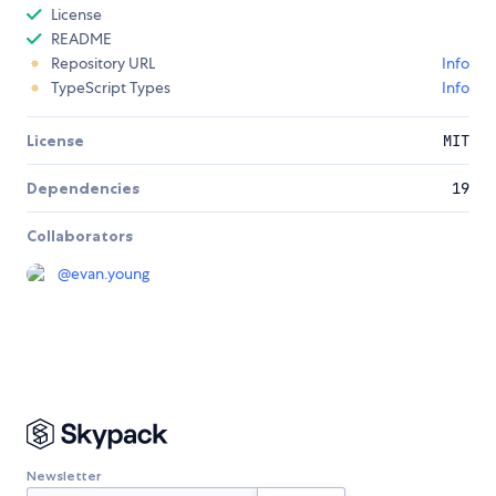
License
README
Repository URL
Info
TypeScript Types
Info
License
MIT
Dependencies
19
Collaborators
@
evan.young
Newsletter