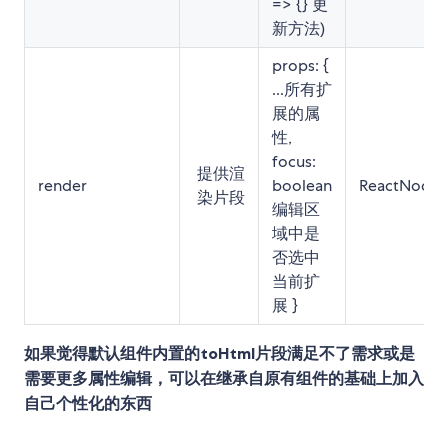
=> {} 更
新方法)
props: {
...所有扩
展的属
性,
focus:
提供渲
render
boolean
ReactNode
染片段
编辑区
域中是
否选中
当前扩
展 }
如果觉得默认组件内置的toHtml片段满足不了需求或是
需要更多属性编辑，可以在继承自原有组件的基础上加入
自己个性化的东西