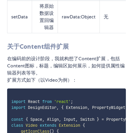
将原始
数据设
setData
rawData:Object
无
置回编
辑器
关于Content组件扩展
在编码前的设计阶段，我就构想了Content扩展，包括
Content图标，标题，编辑区如何展示，如何提供属性编
辑器列表等等。
扩展方式如下（以Video为例）：
import
 React 
from
'react'
;
import
 DesignEditor
,
{
 Extension
,
 PropertyWidget
,
 P
const
{
 Space
,
 Align
,
 Input
,
 Switch 
}
=
 PropertyWid
class
Video
extends
Extension
{
getIconClass
(
)
{