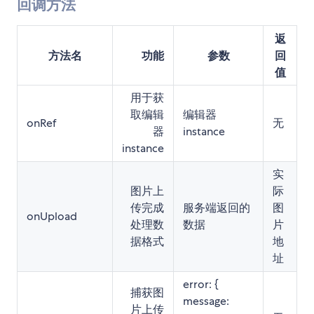
回调方法
返
方法名
功能
参数
回
值
用于获
取编辑
编辑器
onRef
无
器
instance
instance
实
图片上
际
传完成
服务端返回的
图
onUpload
处理数
数据
片
据格式
地
址
error: {
捕获图
message:
片上传