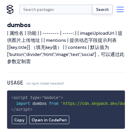
Search
dumbos
| 属性名 | 功能 | | -------- | -----: | | imageUploadUrl | 提
供图片上传地址 | | mentions | 提供动态字段提示列表
[{key,title}] （填充key值） | | contents | 默认值为
['button','divider','html','image','text','social']，可以通过此
参数定制需
USAGE
no npm install needed!
<
script
type
=
"
module
"
>
import
 dumbos 
from
'https://cdn.skypack.dev/dumbo
</
script
>
Copy
Open in CodePen