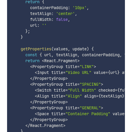
return
{
        containerPadding
:
'10px'
,
        textAlign
:
'center'
,
        fullWidth
:
false
,
        url
:
''
}
;
}
getProperties
(
values
,
 update
)
{
const
{
 url
,
 textAlign
,
 containerPadding
,
 ful
return
<
React
.
Fragment
>
<
PropertyGroup title
=
"LINK"
>
<
Input title
=
"Video URL"
 value
=
{
url
}
 attr
<
/
PropertyGroup
>
<
PropertyGroup title
=
"SPACING"
>
<
Switch title
=
"Full Width"
 checked
=
{
fullW
<
Align title
=
"Align"
 align
=
{
textAlign
}
 on
<
/
PropertyGroup
>
<
PropertyGroup title
=
"GENERAL"
>
<
Space title
=
"Container Padding"
 value
=
{
c
<
/
PropertyGroup
>
<
/
React
.
Fragment
>
}