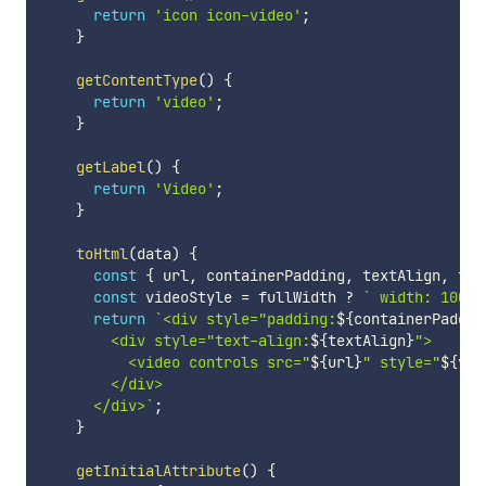
return
'icon icon-video'
;
}
getContentType
(
)
{
return
'video'
;
}
getLabel
(
)
{
return
'Video'
;
}
toHtml
(
data
)
{
const
{
 url
,
 containerPadding
,
 textAlign
,
 ful
const
 videoStyle 
=
 fullWidth 
?
`
 width: 100% 
return
`
<div style="padding:
${
containerPaddin
        <div style="text-align:
${
textAlign
}
">

          <video controls src="
${
url
}
" style="
${
vid
        </div>

      </div>
`
;
}
getInitialAttribute
(
)
{