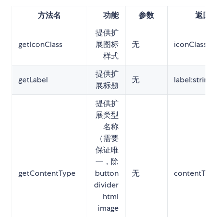
方法名
功能
参数
返回
提供扩
getIconClass
展图标
无
iconClass:st
样式
提供扩
getLabel
无
label:string
展标题
提供扩
展类型
名称
（需要
保证唯
一，除
getContentType
button
无
contentType
divider
html
image