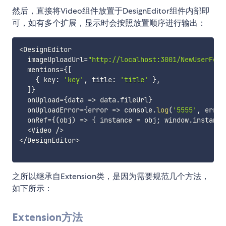
然后，直接将Video组件放置于DesignEditor组件内部即
可，如有多个扩展，显示时会按照放置顺序进行输出：
<
DesignEditor

  imageUploadUrl
=
"http://localhost:3001/NewUserFeed
  mentions
=
{
[
{
 key
:
'key'
,
 title
:
'title'
}
,
]
}
  onUpload
=
{
data
=>
 data
.
fileUrl
}
  onUploadError
=
{
error
=>
 console
.
log
(
'5555'
,
 error
  onRef
=
{
(
obj
)
=>
{
 instance 
=
 obj
;
 window
.
instance
<
Video 
/
>
<
/
DesignEditor
>
之所以继承自Extension类，是因为需要规范几个方法，
如下所示：
Extension方法