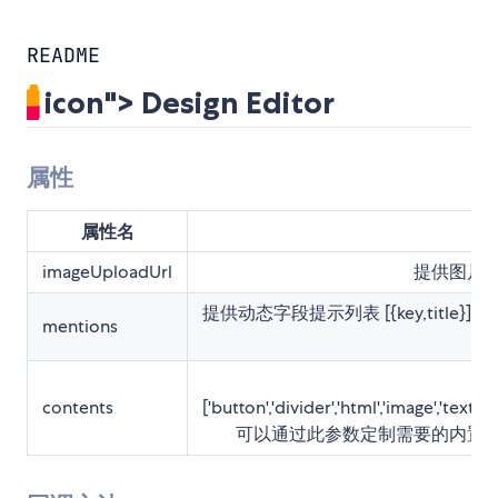
README
icon"> Design Editor
属性
属性名
imageUploadUrl
提供图片
提供动态字段提示列表 [{key,title}] 
mentions
contents
['button','divider','html','image','text','
可以通过此参数定制需要的内置