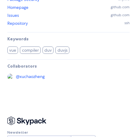
Homepage
github.com
Issues
github.com
Repository
ssh
Keywords
vue
compiler
duv
duvjs
Collaborators
@
xuchaozheng
Newsletter