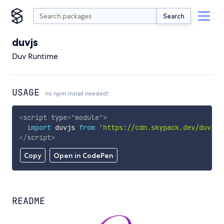
Search
duvjs
Duv Runtime
USAGE
no npm install needed!
<
script
type
=
"
module
"
>
import
 duvjs 
from
'https://cdn.skypack.dev/duvjs'
</
script
>
Copy
Open in CodePen
README