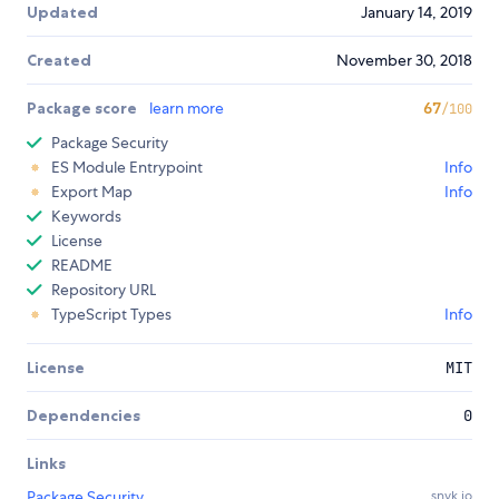
Updated
January 14, 2019
Created
November 30, 2018
Package score
learn more
67
/100
Package Security
ES Module Entrypoint
Info
Export Map
Info
Keywords
License
README
Repository URL
TypeScript Types
Info
License
MIT
Dependencies
0
Links
Package Security
snyk.io