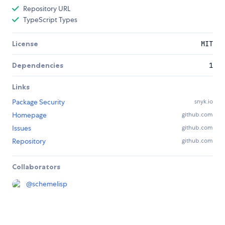
Repository URL
TypeScript Types
License
MIT
Dependencies
1
Links
Package Security
snyk.io
Homepage
github.com
Issues
github.com
Repository
github.com
Collaborators
@
schemelisp