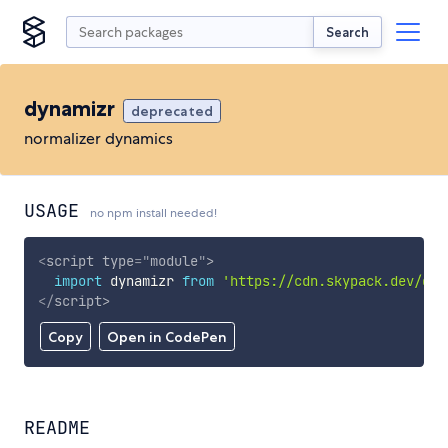
Search
dynamizr
deprecated
normalizer dynamics
USAGE
no npm install needed!
<
script
type
=
"
module
"
>
import
 dynamizr 
from
'https://cdn.skypack.dev/dyn
</
script
>
Copy
Open in CodePen
README