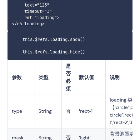
     text="123"

     timeout="3"

     ref="loading">

    this.$refs.loading.show()

是
否
参数
类型
默认值
说明
必
须
loading 类型
【'circle','p-
type
String
否
'rect-1'
circle','rect-
1','rect-2','3D'
背景遮罩类型
mask
String
否
'light'