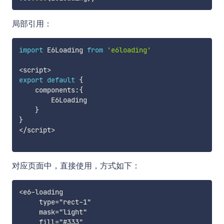
局部引用：
import
 E6Loading 
from
'e6loading'
<
script
>
export
default
{
    components
:
{
        E6Loading

}
}
<
/
script
>
对应页面中，直接使用，方式如下：
<e6-loading

     type="rect-1"

     mask="light"

     fill="#333"
