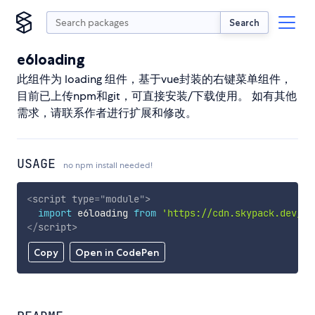
Search
e6loading
此组件为 loading 组件，基于vue封装的右键菜单组件，
目前已上传npm和git，可直接安装/下载使用。 如有其他
需求，请联系作者进行扩展和修改。
USAGE
no npm install needed!
<
script
type
=
"
module
"
>
import
 e6loading 
from
'https://cdn.skypack.dev/e6
</
script
>
Copy
Open in CodePen