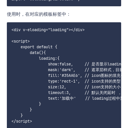
使用时，在对应的模板标签中：
<div v-eloading="loading"></div>

<script>

    export default {

        data(){

            loading:{

                show:false,     // 是否显示lo
                mask:'dark',    // 遮罩层样式，目前
                fill:'#35AAE6', // icon图标的填充
                type:'rect-1',  // icon支持的类型，‘c
                size:12,        // icon
                timeout:3,      // 默认关闭延时 ，单
                text:'加载中'    // loading过
            }

        }

    }
