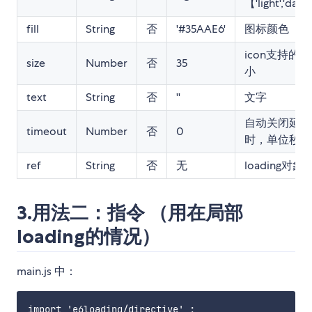
【'light','dark
fill
String
否
'#35AAE6'
图标颜色
icon支持的大
size
Number
否
35
小
text
String
否
''
文字
自动关闭延
timeout
Number
否
0
时，单位秒
ref
String
否
无
loading对象
3.用法二：指令 （用在局部
loading的情况）
main.js 中：