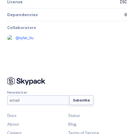
License
ISC
Dependencies
0
Collaborators
@
sylar_liu
Newsletter
Docs
Status
About
Blog
Careers
Terms of Service