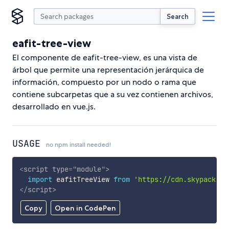
Search
eafit-tree-view
El componente de eafit-tree-view, es una vista de
árbol que permite una representación jerárquica de
información, compuesto por un nodo o rama que
contiene subcarpetas que a su vez contienen archivos,
desarrollado en vue.js.
USAGE
no npm install needed!
<
script
type
=
"
module
"
>
import
 eafitTreeView 
from
'https://cdn.skypack.de
</
script
>
Copy
Open in CodePen