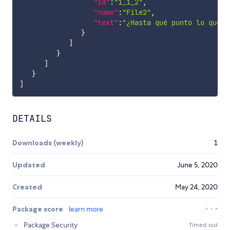
"id"
:
"1_1_2"
,
"name"
:
"File2"
,
"text"
:
"¿Hasta qué punto lo que i
}
]
}
]
}
]
DETAILS
Downloads (weekly)
1
Updated
June 5, 2020
Created
May 24, 2020
Package score
learn more
Package Security
Timed out