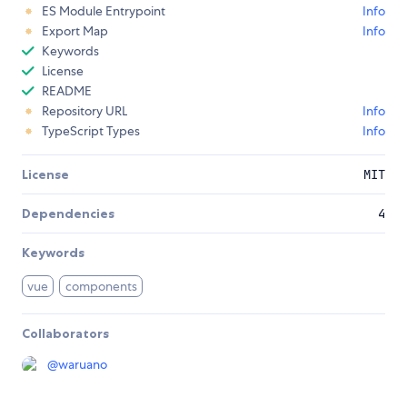
ES Module Entrypoint
Info
Export Map
Info
Keywords
License
README
Repository URL
Info
TypeScript Types
Info
License
MIT
Dependencies
4
Keywords
vue
components
Collaborators
@
waruano