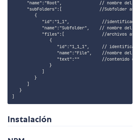
      "name":"Root",               // nombre del nod
      "subFolders":[               //Subfolder asoci
         {

            "id":"1_1",             //identificador
            "name":"Subfolder",    // nombre del fol
            "files":[               //archivos asoc
               {

                  "id":"1_1_1",     // identificado
                  "name":"File",    //nombre del arc
                  "text":""         //contenido del 
               }

            ]

         }

      ]

   }

Instalación