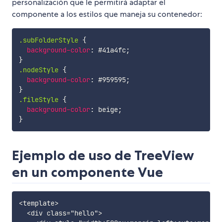
personalización que le permitirá adaptar el
componente a los estilos que maneja su contenedor:
.subFolderStyle
{
background-color
:
 #41a4fc
;
}
.nodeStyle
{
background-color
:
 #959595
;
}
.fileStyle
{
background-color
:
 beige
;
}
Ejemplo de uso de TreeView
en un componente Vue
<template>

  <div class="hello">
