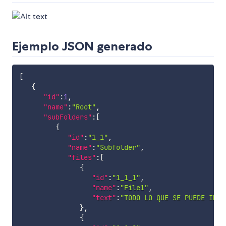
Ejemplo JSON generado
[
{
"id"
:
1
,
"name"
:
"Root"
,
"subFolders"
:
[
{
"id"
:
"1_1"
,
"name"
:
"Subfolder"
,
"files"
:
[
{
"id"
:
"1_1_1"
,
"name"
:
"File1"
,
"text"
:
"TODO LO QUE SE PUEDE IMAG
}
,
{