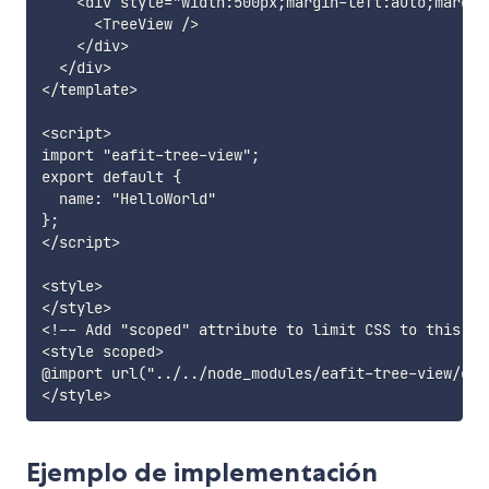
    <div style="width:500px;margin-left:auto;margin-
      <TreeView />

    </div>

  </div>

</template>

<script>

import "eafit-tree-view";

export default {

  name: "HelloWorld"

};

</script>

<style>

</style>

<!-- Add "scoped" attribute to limit CSS to this com
<style scoped>

@import url("../../node_modules/eafit-tree-view/dis
Ejemplo de implementación