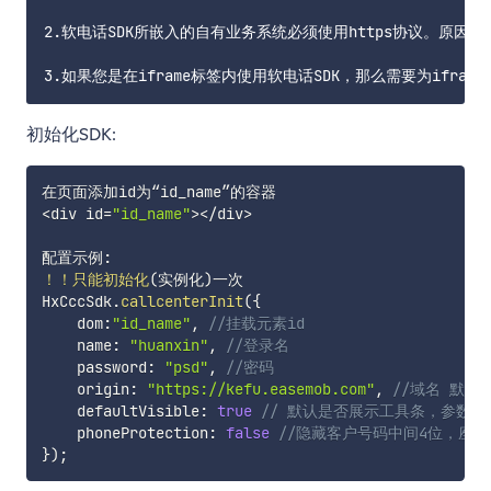
2.软电话SDK所嵌入的自有业务系统必须使用https协议。原因是c
初始化SDK:
<
div id
=
"id_name"
>
<
/
div
>
配置示例
:
！！只能初始化
(
实例化
)
一次

HxCccSdk
.
callcenterInit
(
{
    dom
:
"id_name"
,
//挂载元素id
    name
:
"huanxin"
,
//登录名
    password
:
"psd"
,
//密码
    origin
:
"https://kefu.easemob.com"
,
//域名 默认为"
    defaultVisible
:
true
// 默认是否展示工具条，参数类型：
    phoneProtection
:
false
//隐藏客户号码中间4位，座机号
}
)
;