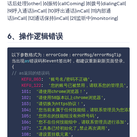
话后处理|other| |6|振铃|callComing| |8|拨号|dialingCall|
|9|呼入通话|inCall| |10|呼出通话|inCall| |11|内部通
话|inCall| |12|通话保持|inCall| |21|监听中|monitoring|
6、操作逻辑错误
以下参数格式为：errorCode：errorMsg
/
errorMsgTip

当出现
as
{
// as返回的错误码
KEFU_003
:
'账号名/密码不正确'
,
KEFU_122
:
'您的账号已被禁用，请联系您的管理员'
,
101
:
'请使用chrome浏览器！'
,
102
:
'请使用58版本以上chrome浏览器'
,
103
:
'请切换为https协议！'
,
104
:
'您当前未属于任何技能组，请联系管理员为您添加'
105
:
'您所在的技能组没有外呼号码'
,
106
:
'您不在任何技能组中，请联系管理员进行添加'
,
107
:
'工具条已经初始化了,禁止再次调用'
,
108
:
'请设置挂载元素'
,