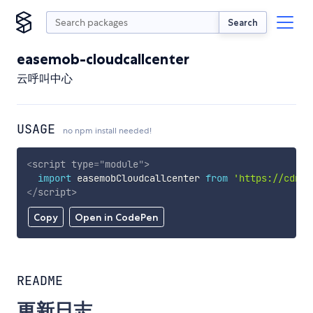
Search
easemob-cloudcallcenter
云呼叫中心
USAGE
no npm install needed!
<
script
type
=
"
module
"
>
import
 easemobCloudcallcenter 
from
'https://cdn.s
</
script
>
Copy
Open in CodePen
README
更新日志