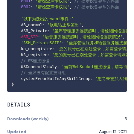
8001
:
'请检查声卡权限'
,
// 提示设备异常的界面
8002
:
'请检查声卡权限'
,
// 提示设备异常的界面
`
以下为迁出的event事件:
`
    AB_normal
:
'软电话正常签出'
,
    ASM_Private
:
'坐席管理服务连接超时，请检测网络连接情
ASM_SIP
:
'语音服务连接超时，请检测网络连接情况'
,
//
'ASM_Private&SIP'
:
'坐席管理服务和语音服务连接超时
    ka_unregister
:
'您的账号已在别处登录，如需登录请刷新
    KA_register
:
'您的账号已在别处登录，如需登录请刷新页
// WS连接缓慢
    WSConnectSlowly
:
'当前WebScoket连接缓慢，请等待
// 坐席没有配置技能组
    systemErrorNotInAnySkillGroup
:
'您尚未被加入到技
}
DETAILS
Downloads (weekly)
3
Updated
August 12, 2021