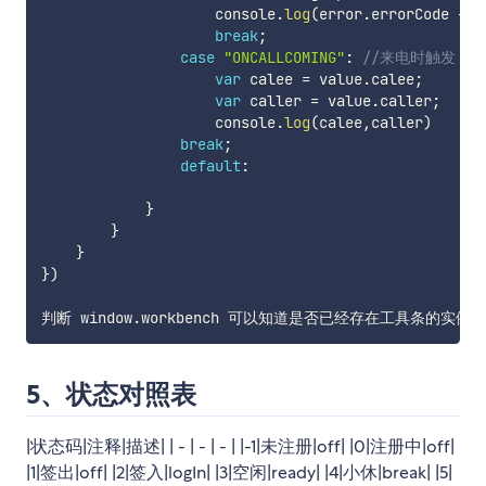
                    console
.
log
(
error
.
errorCode 
+
"-
break
;
case
"ONCALLCOMING"
:
//来电时触发，用
var
 calee 
=
 value
.
calee
;
var
 caller 
=
 value
.
caller
;
                    console
.
log
(
calee
,
caller
)
break
;
default
:
}
}
}
}
)
判断 window
.
5、状态对照表
|状态码|注释|描述| | - | - | - | |-1|未注册|off| |0|注册中|off|
|1|签出|off| |2|签入|logIn| |3|空闲|ready| |4|小休|break| |5|