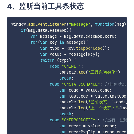
4、监听当前工具条状态
window
.
addEventListener
(
"message"
,
function
(
msg
)
{
if
(
msg
.
data
.
easemob
)
{
var
 message 
=
 msg
.
data
.
easemob
.
kefu
;
for
(
var
 key 
in
 message
)
{
var
 type 
=
 key
.
toUpperCase
(
)
;
var
 value 
=
 message
[
key
]
;
switch
(
type
)
{
case
"ONINIT"
:
                    console
.
log
(
"工具条初始化"
)
break
;
case
"ONSTATUSCHANGE"
:
//任何状态改
var
 code 
=
 value
.
code
;
var
 lastCode 
=
 value
.
lastCode
;
                    console
.
log
(
"当前状态："
+
code
)
                    console
.
log
(
"上一个状态："
+
lastC
break
;
case
"ONERRORNOTIFY"
:
//当有一些错误
var
 error 
=
 value
.
error
;
var
 errorMsgTip 
=
 error
.
errorMs