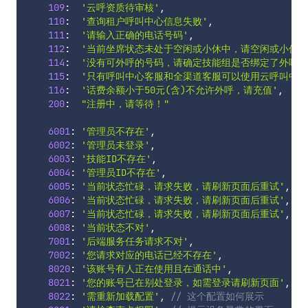
109
:
'云呼资质待审核'
,
110
:
'查询租户呼叫中心信息失败'
,
111
:
'请输入正确的电话号码'
,
112
:
'当前坐席状态未处于空闲或小休中，请空闲或小休时
114
:
'没有可外呼的号码，请确定技能组是否绑定了外呼号
115
:
'只有呼叫中心客服和全渠道客服可以使用云呼叫中心
116
:
'话费余额小于50元(含)不允许外呼，请充值'
,
200
:
"注册中，请等待！"
6001
:
'管理员不存在'
,
6002
:
'管理员未登录'
,
6003
:
'技能ID不存在'
,
6004
:
'管理员ID不存在'
,
6005
:
'当前状态忙碌，请求失败，请刷新页面后重试'
,
6006
:
'当前状态忙碌，请求失败，请刷新页面后重试'
,
6007
:
'当前状态忙碌，请求失败，请刷新页面后重试'
,
6008
:
'当前状态不对'
,
7001
:
'后端服务任务请求不对'
,
7002
:
'您请求对应的电话已经不存在'
,
8020
:
'该账号有人正在使用且在通话中'
,
8021
:
'您的账号已在别处登录，如需登录请刷新页面'
,
/
8022
:
'需重新加载配置'
,
// 这个配置如何展示