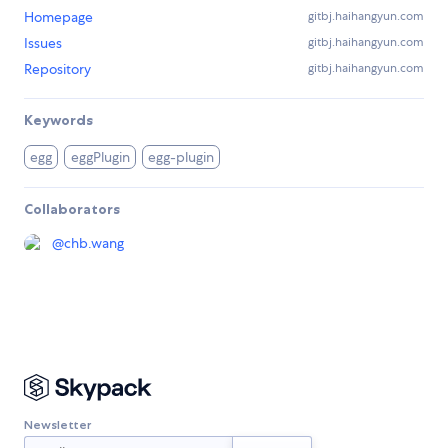
Homepage
gitbj.haihangyun.com
Issues
gitbj.haihangyun.com
Repository
gitbj.haihangyun.com
Keywords
egg
eggPlugin
egg-plugin
Collaborators
@
chb.wang
Newsletter