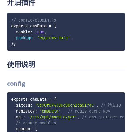
开启插件
// config/plugin.js
exports
.
cmsData 
=
{
  enable
:
true
,
package
:
'egg-cms-data'
,
}
;
使用说明
config
exports
.
cmsData 
=
{
  siteId
:
'5c78f07430ed58c413a517a1'
,
// 站点ID
  redisKey
:
'cmsData'
,
// redis cache key
  api
:
'/cms/api/module/get'
,
// cms platform restf
// common modules
  common
:
[