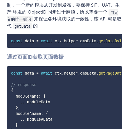
制，一个新的模块从开发到发布，要保持 SIT、UAT、生
产 环境的 ObjectID 同步过于麻烦，所以需要一个
自定
来保证各环境获取的一致性，该 API 就是取
义的唯一标识
代
的
getData
const
 data 
=
await
 ctx
.
helper
.
cmsData
.
getDataByIden
通过页面ID获取页面数据
const
 data 
=
await
 ctx
.
helper
.
cmsData
.
getPageData
(
p
// response
{
  moduleName
:
{
...
moduleData

}
,
  moduleAname
:
{
...
moduleAData

}