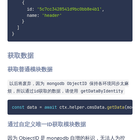
{
      id
:
'5c7cc3428541d9bc0bb8e4b1'
,
      name
:
'header'
}
]
}
获取数据
获取普通模块数据
以后将废弃，因为 mongodb ObjectID 保持各环境同步太麻
烦，所以通过id获取的数据，请使用 getDataByIdentity
const
 data 
=
await
 ctx
.
helper
.
cmsData
.
getData
(
modul
通过自定义唯一ID获取模块数据
因为 ObjectID 是 mongodb 自增的标识，无法人为控