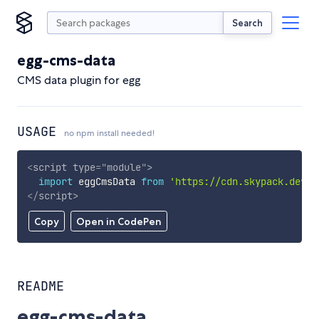
Search
egg-cms-data
CMS data plugin for egg
USAGE
no npm install needed!
<
script
type
=
"
module
"
>
import
 eggCmsData 
from
'https://cdn.skypack.dev/e
</
script
>
Copy
Open in CodePen
README
egg-cms-data