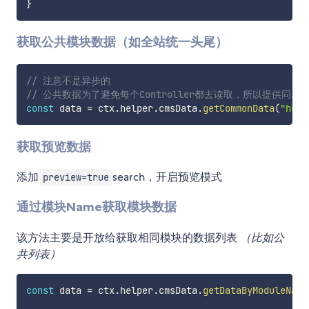
}
获取公共模块数据（如全站统一头尾）
// 注意不是异步的
// 公共数据为了避免每个Controller都去读取，所以提供同步方
const
 data 
=
 ctx
.
helper
.
cmsData
.
getCommonData
(
"head
获取预览数据
添加
search，开启预览模式
preview=true
通过模块Name获取模块数据
该方法主要是开放给获取相同模块的数据列表
（比如公
共列表）
const
 data 
=
 ctx
.
helper
.
cmsData
.
getDataByModuleName