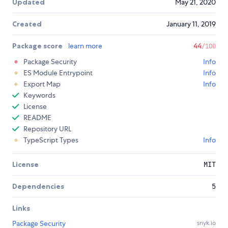
Updated
May 21, 2020
Created
January 11, 2019
Package score
learn more
44
/100
Package Security
Info
ES Module Entrypoint
Info
Export Map
Info
Keywords
License
README
Repository URL
TypeScript Types
Info
License
MIT
Dependencies
5
Links
Package Security
snyk.io