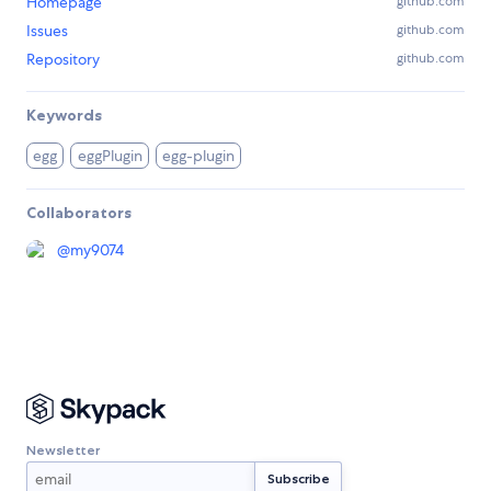
Homepage
github.com
Issues
github.com
Repository
github.com
Keywords
egg
eggPlugin
egg-plugin
Collaborators
@
my9074
Newsletter