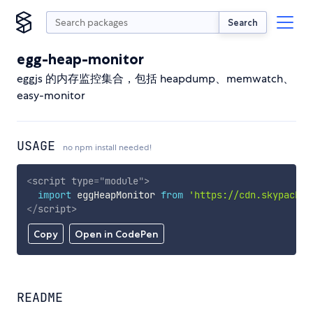
Search
egg-heap-monitor
eggjs 的内存监控集合，包括 heapdump、memwatch、
easy-monitor
USAGE
no npm install needed!
<
script
type
=
"
module
"
>
import
 eggHeapMonitor 
from
'https://cdn.skypack.d
</
script
>
Copy
Open in CodePen
README