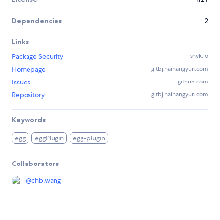
Dependencies
2
Links
Package Security
snyk.io
Homepage
gitbj.haihangyun.com
Issues
github.com
Repository
gitbj.haihangyun.com
Keywords
egg
eggPlugin
egg-plugin
Collaborators
@
chb.wang