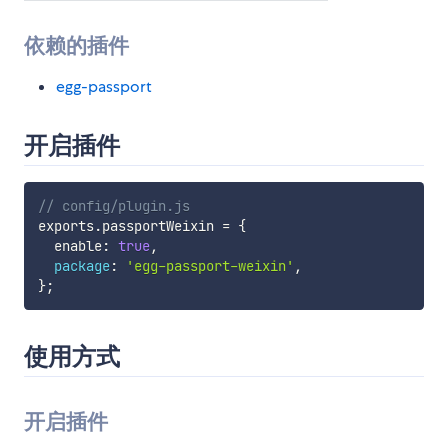
依赖的插件
egg-passport
开启插件
// config/plugin.js
exports
.
passportWeixin 
=
{
  enable
:
true
,
package
:
'egg-passport-weixin'
,
}
;
使用方式
开启插件