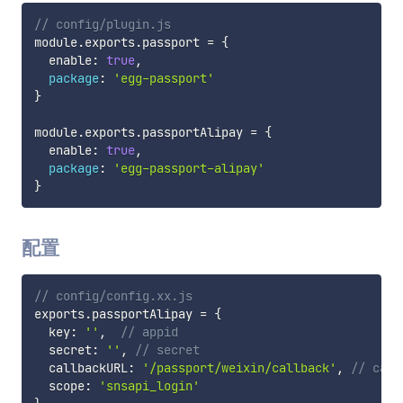
// config/plugin.js
module
.
exports
.
passport 
=
{
  enable
:
true
,
package
:
'egg-passport'
}
module
.
exports
.
passportAlipay 
=
{
  enable
:
true
,
package
:
'egg-passport-alipay'
}
配置
// config/config.xx.js
exports
.
passportAlipay 
=
{
  key
:
''
,
// appid
  secret
:
''
,
// secret
  callbackURL
:
'/passport/weixin/callback'
,
// call
  scope
:
'snsapi_login'