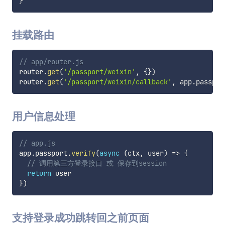
}
挂载路由
// app/router.js
router
.
get
(
'/passport/weixin'
,
{
}
)
router
.
get
(
'/passport/weixin/callback'
,
 app
.
passpor
用户信息处理
// app.js
app
.
passport
.
verify
(
async
(
ctx
,
 user
)
=>
{
// 调用第三方登录接口 或 保存到session
return
}
)
支持登录成功跳转回之前页面