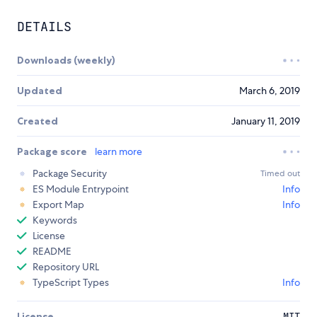
DETAILS
Downloads (weekly)
Updated
March 6, 2019
Created
January 11, 2019
Package score
learn more
Package Security
Timed out
ES Module Entrypoint
Info
Export Map
Info
Keywords
License
README
Repository URL
TypeScript Types
Info
License
MIT