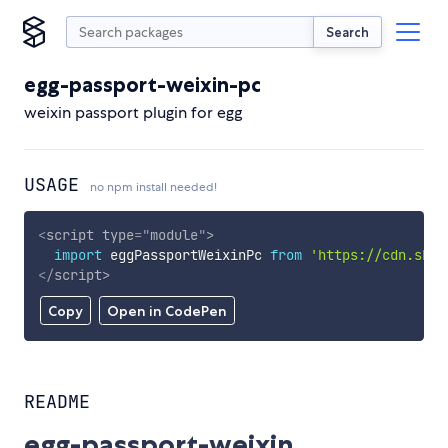
Search
egg-passport-weixin-pc
weixin passport plugin for egg
USAGE
no npm install needed!
<
script
type
=
"
module
"
>
import
 eggPassportWeixinPc 
from
'https://cdn.skyp
</
script
>
Copy
Open in CodePen
README
egg-passport-weixin