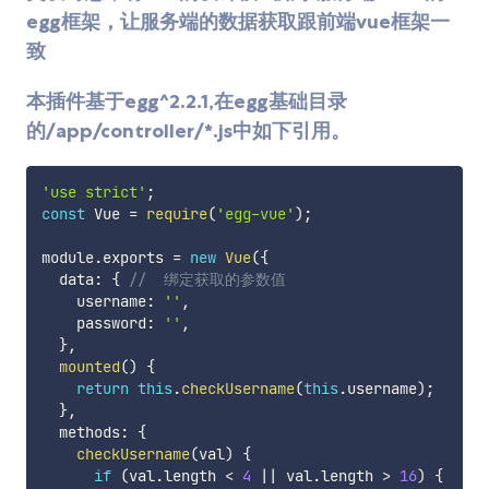
egg框架，让服务端的数据获取跟前端vue框架一
致
本插件基于egg^2.2.1,在egg基础目录
的/app/controller/*.js中如下引用。
'use strict'
;
const
 Vue 
=
require
(
'egg-vue'
)
;
module
.
exports 
=
new
Vue
(
{
  data
:
{
//  绑定获取的参数值
    username
:
''
,
    password
:
''
,
}
,
mounted
(
)
{
return
this
.
checkUsername
(
this
.
username
)
;
}
,
  methods
:
{
checkUsername
(
val
)
{
if
(
val
.
length 
<
4
||
 val
.
length 
>
16
)
{