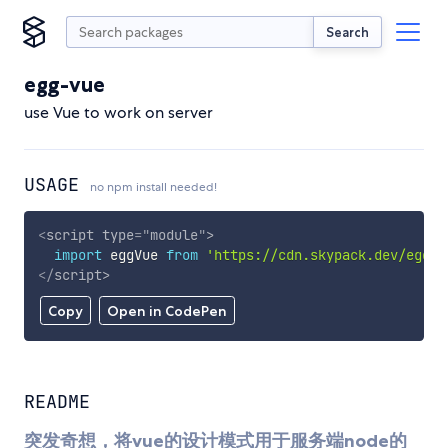
Search
egg-vue
use Vue to work on server
USAGE
no npm install needed!
<
script
type
=
"
module
"
>
import
 eggVue 
from
'https://cdn.skypack.dev/egg-v
</
script
>
Copy
Open in CodePen
README
突发奇想，将vue的设计模式用于服务端node的