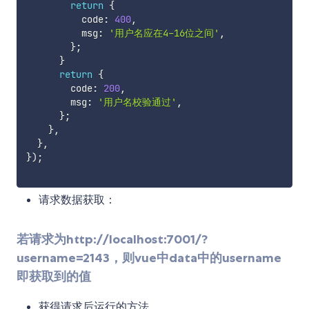
return
{
          code
:
400
,
          msg
:
'用户名应在4-16位之间'
,
}
;
}
return
{
        code
:
200
,
        msg
:
'用户名校验通过'
,
}
;
}
,
}
,
}
)
;
请求数据获取：
若请求为http://localhost:7001/?
username=2143，则vue中data中的username
即获取到的值
获得请求后运行的方法