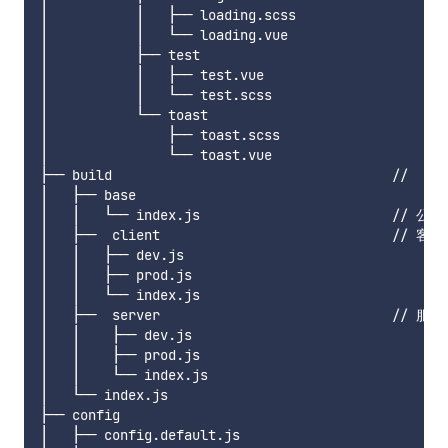
│           │   ├── loading.scss

│           │   └── loading.vue

│           ├── test

│           │   ├── test.vue

│           │   └── test.scss

│           └── toast

│               ├── toast.scss

│               └── toast.vue

├── build                               
│   ├── base

│   │   └── index.js                        // 公共
│   ├──  client                             // 
│   │   ├── dev.js

│   │   ├── prod.js

│   │   └── index.js

│   ├──  server                             // 
│   │    ├── dev.js

│   │    ├── prod.js

│   │    └── index.js

│   └── index.js

├── config

│   ├── config.default.js
