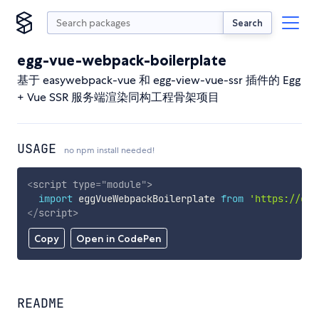
Search
egg-vue-webpack-boilerplate
基于 easywebpack-vue 和 egg-view-vue-ssr 插件的 Egg
+ Vue SSR 服务端渲染同构工程骨架项目
USAGE
no npm install needed!
<
script
type
=
"
module
"
>
import
 eggVueWebpackBoilerplate 
from
'https://cdn
</
script
>
Copy
Open in CodePen
README