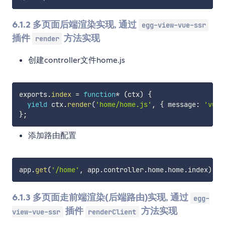
6.1.2 多页面后端渲染实现, 通过
egg-view-vue-ssr
插件
方法实现
render
创建controller文件home.js
exports
.
index
=
function
*
(
ctx
)
{
yield
 ctx
.
render
(
'home/home.js'
,
{
 message
:
'vue 
}
;
添加路由配置
app
.
get
(
'/home'
,
 app
.
controller
.
home
.
home
.
index
)
;
6.1.3 多页面走前端渲染(后端路由)实现, 通过
egg-
插件
方法实现
view-vue-ssr
renderClient