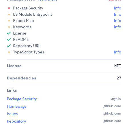
Package Security
Info
ES Module Entrypoint
Info
Export Map
Info
Keywords
Info
License
README
Repository URL
TypeScript Types
Info
License
MIT
Dependencies
27
Links
Package Security
snyk.io
Homepage
github.com
Issues
github.com
Repository
github.com