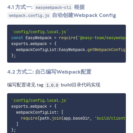
4.1 方式一:
根据
easywebpack-cli
自动创建Webpack Config
webpack.config.js
`
config/config.local.js
`
const
 EasyWebpack 
=
require
(
'@easy-team/easywebpack
exports
.
webpack 
=
{
  webpackConfigList
:
EasyWebpack
.
getWebpackConfig
(
)
}
;
4.2 方式二: 自己编写Webpack配置
编写配置请见 tag
build目录代码实现
1.0.0
`
config/config.local.js
`
exports
.
webpack 
=
{
  webpackConfigList
:
[
require
(
path
.
join
(
app
.
baseDir
,
'build/client'
)
)
]
}
;