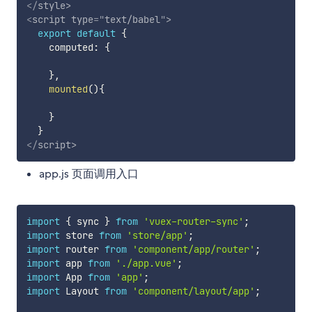
</
style
>
<
script
type
=
"
text/babel
"
>
export
default
{
    computed
:
{
}
,
mounted
(
)
{
}
}
</
script
>
app.js 页面调用入口
import
{
 sync 
}
from
'vuex-router-sync'
;
import
 store 
from
'store/app'
;
import
 router 
from
'component/app/router'
;
import
 app 
from
'./app.vue'
;
import
 App 
from
'app'
;
import
 Layout 
from
'component/layout/app'
;