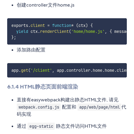
创建controller文件home.js
exports
.
client
=
function
*
(
ctx
)
{
yield
 ctx
.
renderClient
(
'home/home.js'
,
{
 message
:
}
;
添加路由配置
app
.
get
(
'/client'
,
 app
.
controller
.
home
.
home
.
client
)
6.1.4 HTML静态页面前端渲染
直接有easywebpack构建出静态HTML文件, 请见
配置和
代
webpack.config.js
app/web/page/html
码实现
通过
静态文件访问HTML文件
egg-static