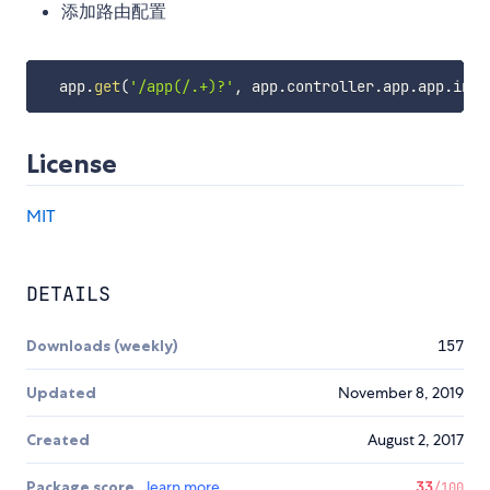
添加路由配置
  app
.
get
(
'/app(/.+)?'
,
 app
.
controller
.
app
.
app
.
inde
License
MIT
DETAILS
Downloads (weekly)
157
Updated
November 8, 2019
Created
August 2, 2017
Package score
learn more
33
/100