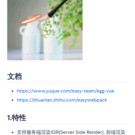
文档
https://www.yuque.com/easy-team/egg-vue
https://zhuanlan.zhihu.com/easywebpack
1.特性
支持服务端渲染SSR(Server Side Render), 前端渲染