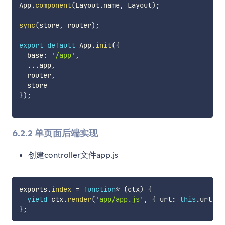
App
.
component
(
Layout
.
name
,
 Layout
)
;
sync
(
store
,
 router
)
;
export
default
 App
.
init
(
{
  base
:
'/app'
,
...
app
,
  router
,
}
)
;
6.2.2 单页面后端实现
创建controller文件app.js
exports
.
index
=
function
*
(
ctx
)
{
yield
 ctx
.
render
(
'app/app.js'
,
{
 url
:
this
.
url
.
re
}
;