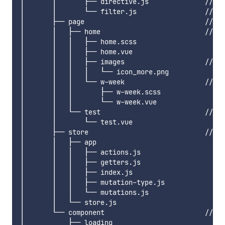
│       │       ├── directive.js              // 
│       │       └── filter.js                 // 
│       ├── page                             
│       │   ├── home                       
│       │   │   ├── home.scss

│       │   │   ├── home.vue

│       │   │   ├── images                  
│       │   │   │   └── icon_more.png

│       │   │   └── w-week                  
│       │   │       ├── w-week.scss

│       │   │       └── w-week.vue

│       │   └── test                       
│       │       └── test.vue

│       ├── store                            
│       │   ├── app

│       │   │   ├── actions.js

│       │   │   ├── getters.js

│       │   │   ├── index.js

│       │   │   ├── mutation-type.js

│       │   │   └── mutations.js

│       │   └── store.js

│       └── component                      
│           ├── loading
