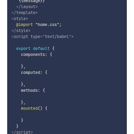
   {{message}}

</
layout
>
</
template
>
<
style
>
@import
"home.css"
;
</
style
>
<
script
type
=
"
text/babel
"
>
export
default
{
    components
:
{
}
,
    computed
:
{
}
,
    methods
:
{
}
,
mounted
(
)
{
}
}
</
script
>