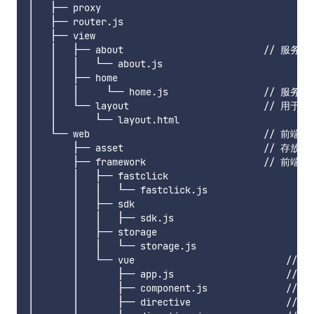
│   ├── proxy

│   ├── router.js

│   ├── view

│   │   ├── about                         // 服务
│   │   │   └── about.js

│   │   ├── home

│   │   │     └── home.js                 // 服务
│   │   └── layout                      
│   │       └── layout.html

│   └── web                               // 前端
│       ├── asset                         // 存放公
│       ├── framework                     // 
│       │   ├── fastclick

│       │   │   └── fastclick.js

│       │   ├── sdk

│       │   │   ├── sdk.js

│       │   ├── storage

│       │   │   └── storage.js

│       │   └── vue                           /
│       │       ├── app.js                    /
│       │       ├── component.js             
│       │       ├── directive                 /