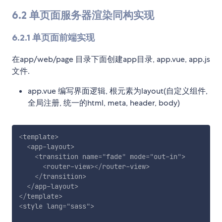
6.2 单页面服务器渲染同构实现
6.2.1 单页面前端实现
在app/web/page 目录下面创建app目录, app.vue, app.js
文件.
app.vue 编写界面逻辑, 根元素为layout(自定义组件,
全局注册, 统一的html, meta, header, body)
<
template
>
<
app-layout
>
<
transition
name
=
"
fade
"
mode
=
"
out-in
"
>
<
router-view
>
</
router-view
>
</
transition
>
</
app-layout
>
</
template
>
<
style
lang
=
"
sass
"
>