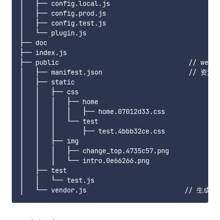
│   ├── config.local.js

│   ├── config.prod.js

│   ├── config.test.js

│   └── plugin.js

├── doc

├── index.js

├── public                                 // 
│   ├── manifest.json                      // 资源
│   ├── static

│   │   ├── css

│   │   │   ├── home

│   │   │   │   ├── home.07012d33.css

│   │   │   └── test

│   │   │       ├── test.4bbb32ce.css

│   │   ├── img

│   │   │   ├── change_top.4735c57.png

│   │   │   └── intro.0e66266.png

│   ├── test

│   │   └── test.js
