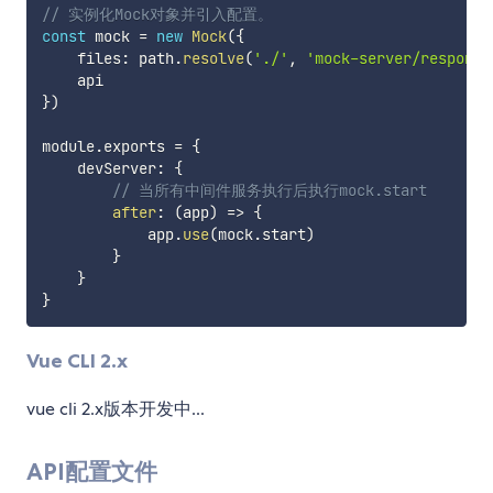
// 实例化Mock对象并引入配置。
const
 mock 
=
new
Mock
(
{
    files
:
 path
.
resolve
(
'./'
,
'mock-server/response
}
)
module
.
exports 
=
{
    devServer
:
{
// 当所有中间件服务执行后执行mock.start
after
:
(
app
)
=>
{
            app
.
use
(
mock
.
start
)
}
}
}
Vue CLI 2.x
vue cli 2.x版本开发中...
API配置文件