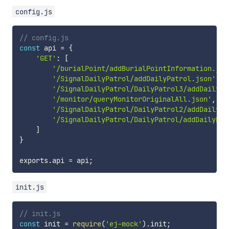
config.js
// config.js
const
 api 
=
{
'GET'
:
[
'/burialPoint/addBurialPointInformation.jso
'/SignalDailyPatrol/addDailyPatrol.json'
,
'/SignalDailyPatrol/DailyPatrol3/addDailyPa
'/monitor/queryMonitorOriginalAll.json'
,
'/SignalDailyPatrol/DailyPatrol2/addDailyPa
'/SignalDailyPatrol/DailyPatrol/addDailyPat
]
}
exports
.
api 
=
 api
;
init.js
// init.js
const
 init 
=
require
(
'ej-mock'
)
.
init
;