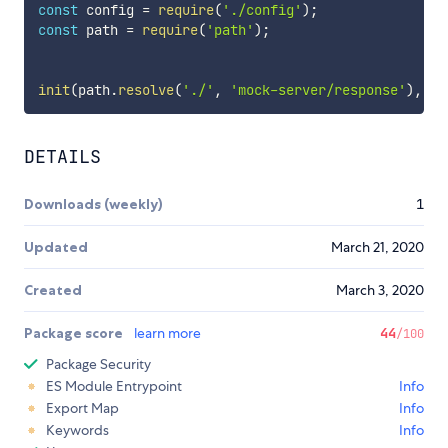
const
 config 
=
require
(
'./config'
)
;
const
 path 
=
require
(
'path'
)
;
init
(
path
.
resolve
(
'./'
,
'mock-server/response'
)
,
 co
DETAILS
Downloads (weekly)
1
Updated
March 21, 2020
Created
March 3, 2020
Package score
learn more
44
/100
Package Security
ES Module Entrypoint
Info
Export Map
Info
Keywords
Info