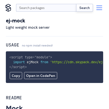
Search
ej-mock
Light weight mock server
USAGE
no npm install needed!
<
script
type
=
"
module
"
>
import
 ejMock 
from
'https://cdn.skypack.dev/ej-mo
</
script
>
Copy
Open in CodePen
README
Mock