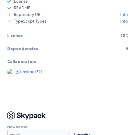
License
README
Repository URL
Info
TypeScript Types
Info
License
ISC
Dependencies
0
Collaborators
@
luminous721
Newsletter