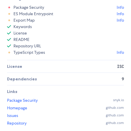
Package Security
Info
ES Module Entrypoint
Info
Export Map
Info
Keywords
License
README
Repository URL
TypeScript Types
Info
License
ISC
Dependencies
9
Links
Package Security
snyk.io
Homepage
github.com
Issues
github.com
Repository
github.com