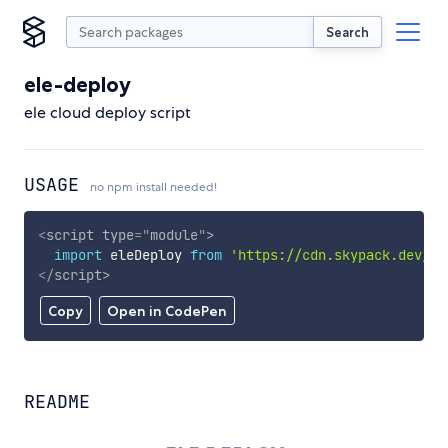
Search
ele-deploy
ele cloud deploy script
USAGE
no npm install needed!
<
script
type
=
"
module
"
>
import
 eleDeploy 
from
'https://cdn.skypack.dev/el
</
script
>
Copy
Open in CodePen
README