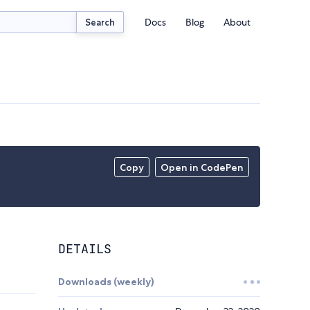
Docs
Blog
About
Search
Copy
Open in CodePen
DETAILS
Downloads (weekly)