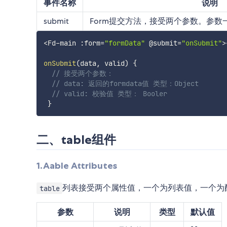
事件名称
说明
submit
Form提交方法，接受两个参数。参数
<
Fd
-
main 
:
form
=
"formData"
 @submit
=
"onSubmit"
>
onSubmit
(
data
,
 valid
)
{
// 接受两个参数：
// data: 返回的formdata值 类型：Object
// valid: 校验值 类型： Booler
}
二、table组件
1.Aable Attributes
列表接受两个属性值，一个为列表值，一个为
table
参数
说明
类型
默认值