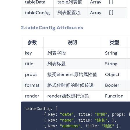
tableData
table列表值
Array
[ ]
tableConfig
列表配置项
Array
[ ]
2.tableConfig Attributes
参数
说明
类型
key
列表字段
String
title
列表标题
String
props
接受element原始属性值
Object
format
格式化时间的时候传递
Booler
render
render函数进行渲染
Function
tableConfig
:
[
{
 key
:
"date"
,
 title
:
"时间"
,
 props
:
{
 key
:
"name"
,
 title
:
"姓名"
,
}
,
{
 key
:
"address"
,
 title
:
"地区"
}
,