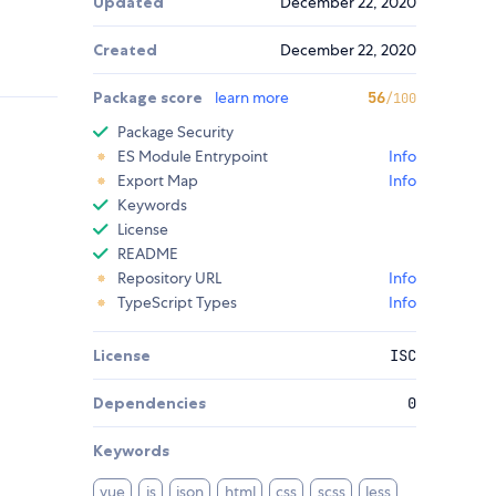
Updated
December 22, 2020
Created
December 22, 2020
Package score
learn more
56
/100
Package Security
ES Module Entrypoint
Info
Export Map
Info
Keywords
License
README
Repository URL
Info
TypeScript Types
Info
License
ISC
Dependencies
0
Keywords
vue
js
json
html
css
scss
less