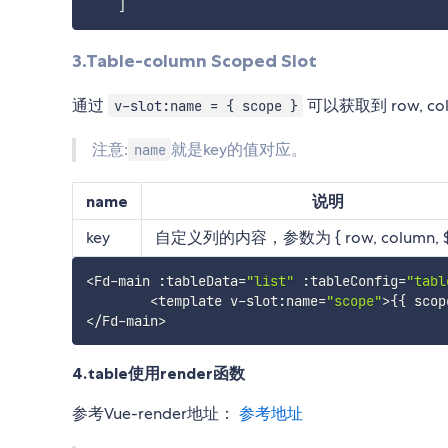
]
3.Table-column Scoped Slot
通过
可以获取到 row, co
v-slot:name = { scope }
注意:
就是key的值对应。
name
name
说明
key
自定义列的内容，参数为 { row, column, $i
<
Fd
-
main 
:
tableData
=
"list"
:
tableConfig
=
"tabl
<
template v
-
slot
:
name
=
"scope"
>
{
{
 scop
<
/
Fd
-
main
>
4.table使用render函数
参考Vue-render地址：
参考地址