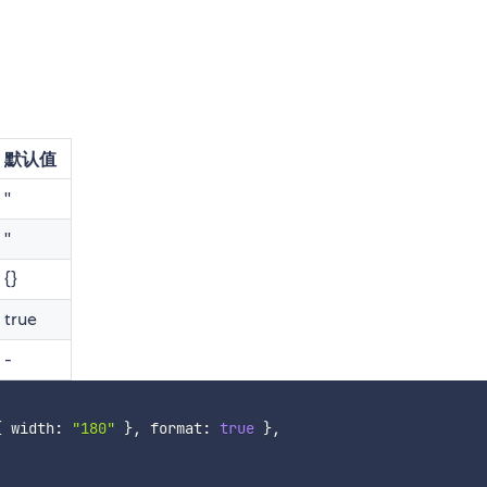
默认值
''
''
{}
true
-
{
 width
:
"180"
}
,
 format
:
true
}
,