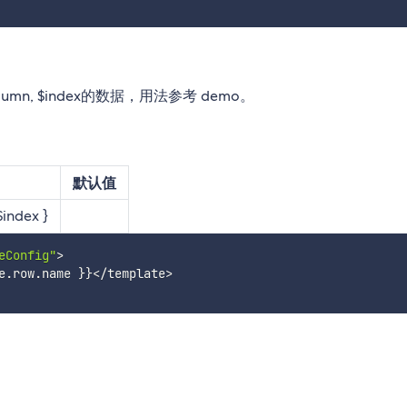
lumn, $index的数据，用法参考 demo。
默认值
ndex }
eConfig"
>
e
.
row
.
name 
}
}
<
/
template
>