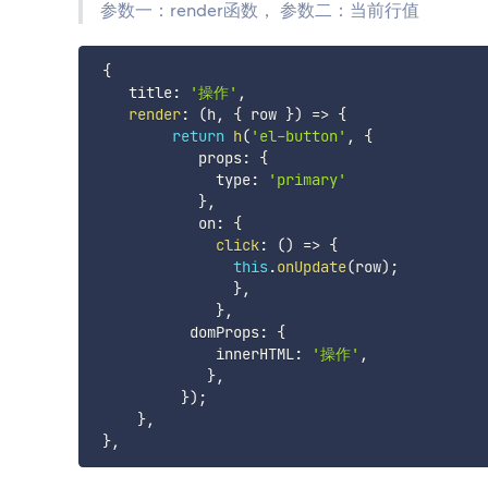
参数一：render函数， 参数二：当前行值
{
    title
:
'操作'
,
render
:
(
h
,
{
 row 
}
)
=>
{
return
h
(
'el-button'
,
{
            props
:
{
              type
:
'primary'
}
,
            on
:
{
click
:
(
)
=>
{
this
.
onUpdate
(
row
)
;
}
,
}
,
           domProps
:
{
              innerHTML
:
'操作'
,
}
,
}
)
;
}
,
}
,