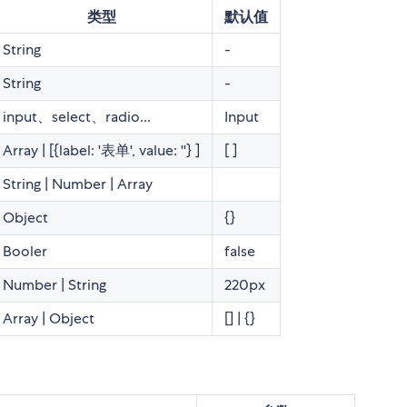
类型
默认值
String
-
String
-
input、select、radio...
Input
Array | [{label: '表单', value: ''} ]
[ ]
String | Number | Array
Object
{}
Booler
false
Number | String
220px
Array | Object
[] | {}