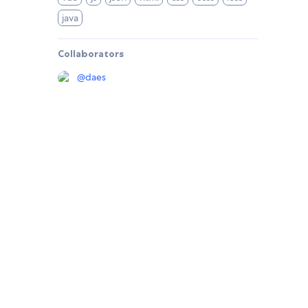
java
Collaborators
@
daes