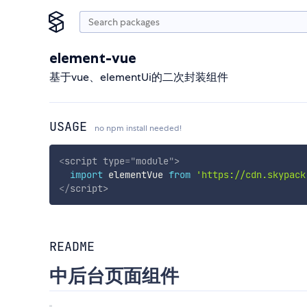
element-vue
基于vue、elementUi的二次封装组件
USAGE
no npm install needed!
<
script
type
=
"
module
"
>
import
 elementVue 
from
'https://cdn.skypack
</
script
>
README
中后台页面组件