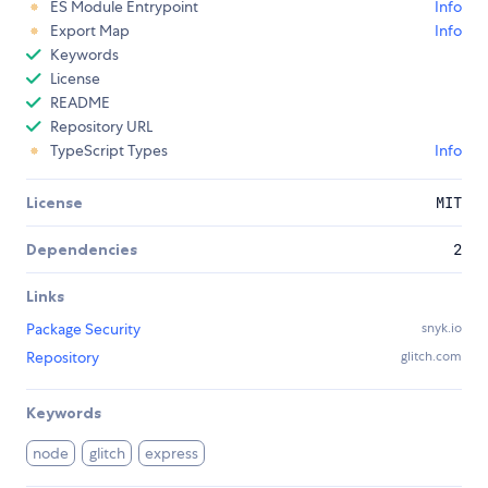
ES Module Entrypoint
Info
Export Map
Info
Keywords
License
README
Repository URL
TypeScript Types
Info
License
MIT
Dependencies
2
Links
Package Security
snyk.io
Repository
glitch.com
Keywords
node
glitch
express