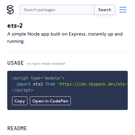
Search
ets-2
A simple Node app built on Express, instantly up and
running.
USAGE
no npm install needed!
<
script
type
=
"
module
"
>
import
 ets2 
from
'https://cdn.skypack.dev/ets-2'
;
</
script
>
Copy
Open in CodePen
README