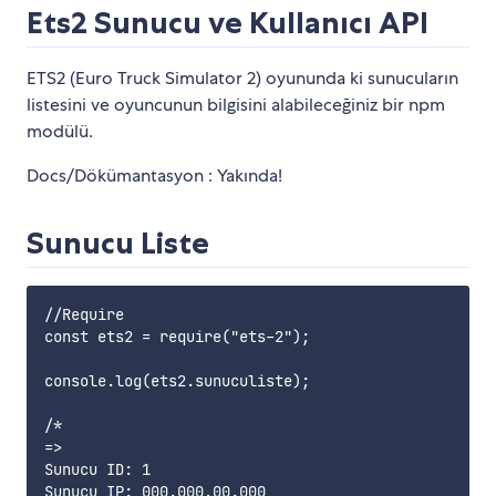
Ets2 Sunucu ve Kullanıcı API
ETS2 (Euro Truck Simulator 2) oyununda ki sunucuların
listesini ve oyuncunun bilgisini alabileceğiniz bir npm
modülü.
Docs/Dökümantasyon : Yakında!
Sunucu Liste
//Require

const ets2 = require("ets-2");

console.log(ets2.sunuculiste);

/*

=> 

Sunucu ID: 1

Sunucu IP: 000.000.00.000
