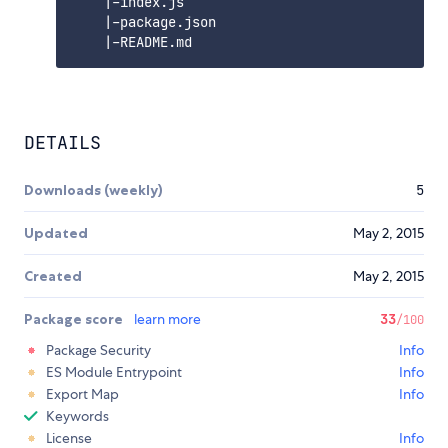
    |-index.js

    |-package.json

DETAILS
Downloads (weekly)
5
Updated
May 2, 2015
Created
May 2, 2015
Package score
learn more
33
/100
Package Security
Info
ES Module Entrypoint
Info
Export Map
Info
Keywords
License
Info