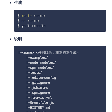
生成
$ 
mkdir
<
name
>
$ 
cd
<
name
>
说明
|-<name> <外部目录，非本脚本生成>

    |-examples/

    |-node_modules/

    |-spm_modules/

    |-tests/

    |-.editorconfig

    |-.gitignore

    |-.jshintrc

    |-.spmignore

    |-.travis.yml

    |-Gruntfile.js

    |-HISTORY.md
