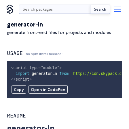
Search
generator-ln
generate front-end files for projects and modules
USAGE
no npm install needed!
<
script
type
=
"
module
"
>
import
 generatorLn 
from
'https://cdn.skypack.dev/
</
script
>
Copy
Open in CodePen
README
generator-ln