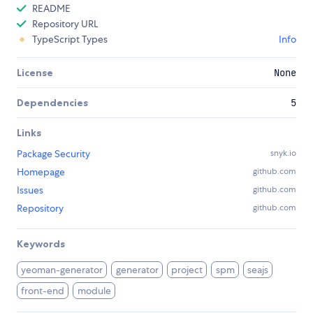
README
Repository URL
TypeScript Types
Info
License
None
Dependencies
5
Links
Package Security
snyk.io
Homepage
github.com
Issues
github.com
Repository
github.com
Keywords
yeoman-generator
generator
project
spm
seajs
front-end
module