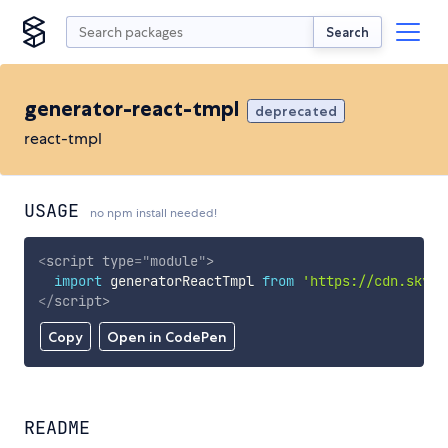
Search
generator-react-tmpl
deprecated
react-tmpl
USAGE
no npm install needed!
<
script
type
=
"
module
"
>
import
 generatorReactTmpl 
from
'https://cdn.skypa
</
script
>
Copy
Open in CodePen
README