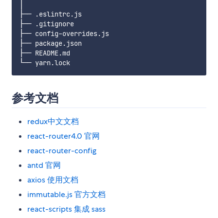
│

├── .eslintrc.js

├── .gitignore

├── config-overrides.js

├── package.json

├── README.md

参考文档
redux中文文档
react-router4.0 官网
react-router-config
antd 官网
axios 使用文档
immutable.js 官方文档
react-scripts 集成 sass