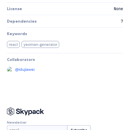
License
None
Dependencies
7
Keywords
react
yeoman-generator
Collaborators
@
idujiawei
Newsletter