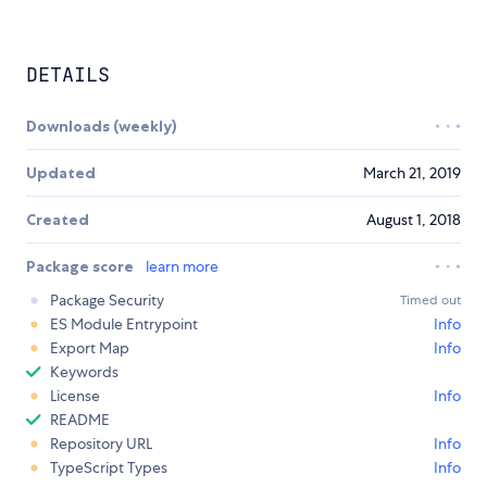
DETAILS
Downloads (weekly)
Updated
March 21, 2019
Created
August 1, 2018
Package score
learn more
Package Security
Timed out
ES Module Entrypoint
Info
Export Map
Info
Keywords
License
Info
README
Repository URL
Info
TypeScript Types
Info