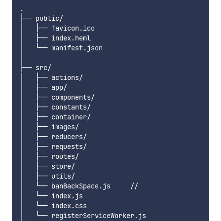
.

├── public/

│   ├── favicon.ico

│   ├── index.heml

│   └── manifest.json

│

├── src/

│   ├── actions/

│   ├── app/

│   ├── components/

│   ├── constants/

│   ├── container/

│   ├── images/

│   ├── reducers/

│   ├── requests/

│   ├── routes/

│   ├── store/

│   ├── utils/

│   └── banBackSpace.js     // 

│   └── index.js

│   └── index.css

│   └── registerServiceWorker.js
