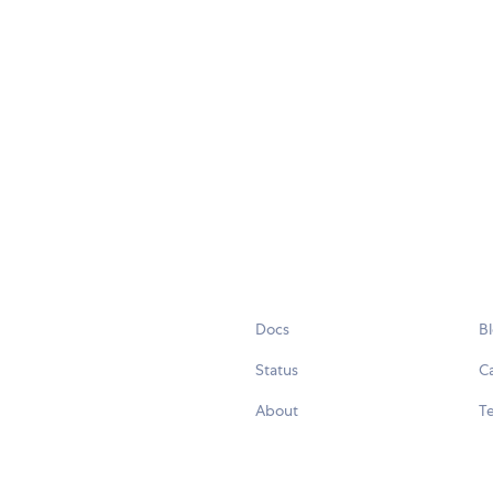
Docs
B
Status
C
About
Te