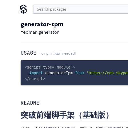
generator-tpm
Yeoman generator
USAGE
no npm install needed!
<
script
type
=
"
module
"
>
import
 generatorTpm 
from
'https://cdn.skypa
</
script
>
README
突破前端脚手架（基础版）