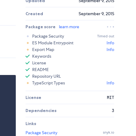
Updated
September 9, 2015
Created
September 9, 2015
Package score
learn more
Package Security
Timed out
ES Module Entrypoint
Info
Export Map
Info
Keywords
License
README
Repository URL
TypeScript Types
Info
License
MIT
Dependencies
3
Links
Package Security
snyk.io