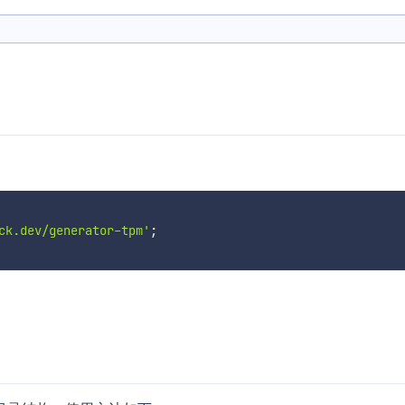
ck.dev/generator-tpm'
;