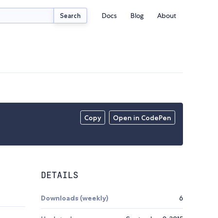
Docs
Blog
About
Search
Copy
Open in CodePen
DETAILS
Downloads (weekly)
6