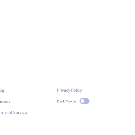
log
Privacy Policy
areers
Dark Mode
rms of Service