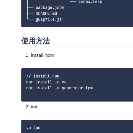
│   		  └── index.less

├── package.json

├── README.md

使用方法
install npm
// install npm 

npm install -g yo

npm install -g generator-tpm

init