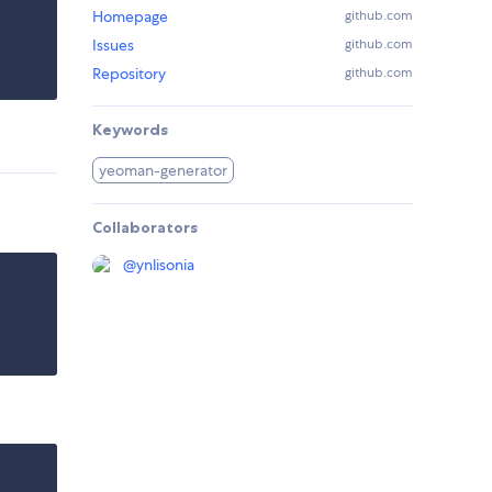
Homepage
github.com
Issues
github.com
Repository
github.com
Keywords
yeoman-generator
Collaborators
@
ynlisonia